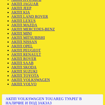
АКПП JAGUAR
АКПП JEEP
АКПП KIA
АКПП LAND ROVER
АКПП LEXUS
АКПП MAZDA
АКПП MERCEDES-BENZ
АКПП MINI
АКПП MITSUBISHI
АКПП NISSAN
АКПП OPEL
АКПП PEUGEOT
АКПП RENAULT
АКПП ROVER
АКПП SAAB
АКПП SKODA
АКПП SUZUKI
АКПП TOYOTA
АКПП VOLKSWAGEN
АКПП VOLVO
АКПП VOLKSWAGEN TOUAREG ТУАРЕГ В
НАЛИЧИЕ И ПОД ЗАКЗАЗ