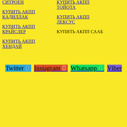
СИТРОЕН
КУПИТЬ АКПП
ОТГРУЖЕНА
ТОЙОТА
КОНТРАКТНАЯ МКПП
КУПИТЬ АКПП
ФОРД ТРАНЗИТ 2.4 MT82
КАДИЛЛАК
КУПИТЬ АКПП
ЛЕКСУС
.
КУПИТЬ АКПП
КРАЙСЛЕР
КУПИТЬ АКПП СААБ
КУПИТЬ АКПП
ХЕНДАЙ
Twitter
Instagram
Whatsapp
Viber
ЗАГРУЖЕНА АКПП VW
PASSAT B51.8 5HP19 EBU
.