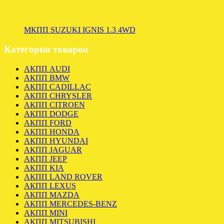
МКПП SUZUKI IGNIS 1.3 4WD
Категории товаров
АКПП AUDI
АКПП BMW
АКПП CADILLAC
АКПП CHRYSLER
АКПП CITROEN
АКПП DODGE
АКПП FORD
АКПП HONDA
АКПП HYUNDAI
АКПП JAGUAR
АКПП JEEP
АКПП KIA
АКПП LAND ROVER
АКПП LEXUS
АКПП MAZDA
АКПП MERCEDES-BENZ
АКПП MINI
АКПП MITSUBISHI