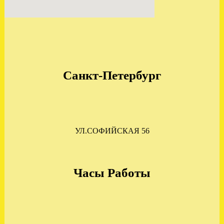
Санкт-Петербург
ЗАМЕНА АКПП БМВ Х3
3.0 ДИЗЕЛЬ GM 5L40E
.
УЛ.СОФИЙСКАЯ 56
Часы Работы
Отправлена АКПП DSG 6
VW PASSAT 2.0 KMX