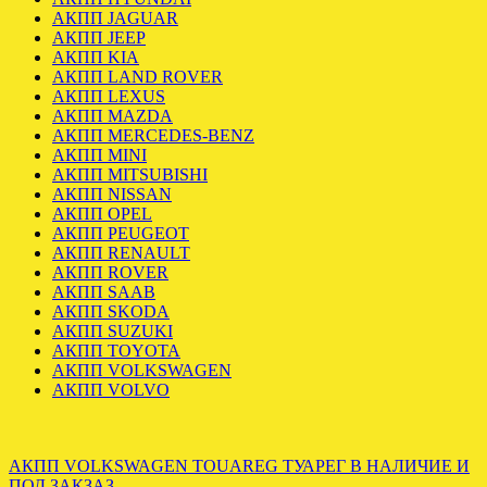
АКПП JAGUAR
АКПП JEEP
АКПП KIA
АКПП LAND ROVER
АКПП LEXUS
АКПП MAZDA
АКПП MERCEDES-BENZ
АКПП MINI
АКПП MITSUBISHI
АКПП NISSAN
АКПП OPEL
АКПП PEUGEOT
АКПП RENAULT
АКПП ROVER
АКПП SAAB
АКПП SKODA
АКПП SUZUKI
АКПП TOYOTA
АКПП VOLKSWAGEN
АКПП VOLVO
АКПП VOLKSWAGEN TOUAREG ТУАРЕГ В НАЛИЧИЕ И
ПОД ЗАКЗАЗ