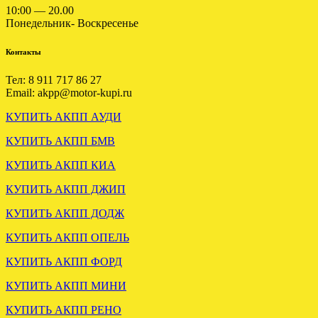
10:00 — 20.00
ВАРИАТОР АУДИ А6 С6
Понедельник- Воскресенье
2.4 GAS отправлен в
Смоленск.
Контакты
.
Тел: 8 911 717 86 27
Email: akpp@motor-kupi.ru
КУПИТЬ АКПП АУДИ
КУПИТЬ АКПП БМВ
КУПИТЬ АКПП КИА
КУПИТЬ АКПП ДЖИП
Отправлена АКПП ФОРД
МОНДЕО 3 2.0 БЕНЗИН
КУПИТЬ АКПП ДОДЖ
КУПИТЬ АКПП ОПЕЛЬ
.
КУПИТЬ АКПП ФОРД
КУПИТЬ АКПП МИНИ
КУПИТЬ АКПП РЕНО