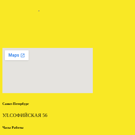
.
Отправлена мкпп Мitsubishi
Galant 2.0 td F5M311VPMF
.
Санкт-Петербург
УЛ.СОФИЙСКАЯ 56
Часы Работы