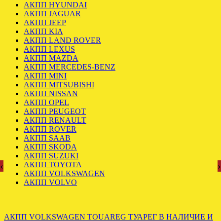
АКПП HYUNDAI
АКПП JAGUAR
АКПП JEEP
АКПП KIA
АКПП LAND ROVER
АКПП LEXUS
АКПП MAZDA
АКПП MERCEDES-BENZ
АКПП MINI
АКПП MITSUBISHI
АКПП NISSAN
АКПП OPEL
АКПП PEUGEOT
АКПП RENAULT
АКПП ROVER
АКПП SAAB
АКПП SKODA
АКПП SUZUKI
АКПП TOYOTA
‹
›
АКПП VOLKSWAGEN
АКПП VOLVO
АКПП VOLKSWAGEN TOUAREG ТУАРЕГ В НАЛИЧИЕ И