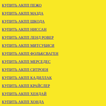
КУПИТЬ АКПП ПЕЖО
КУПИТЬ АКПП МАЗДА
КУПИТЬ АКПП ШКОДА
ЗАГРУЖЕНА АКПП
ГОЛЬФ 1.6 KGJ 09G
КУПИТЬ АКПП НИССАН
КУПИТЬ АКПП ЛЕНД РОВЕР
.
КУПИТЬ АКПП МИТСУБИСИ
КУПИТЬ АКПП ФОЛЬКСВАГЕН
КУПИТЬ АКПП МЕРСЕДЕС
КУПИТЬ АКПП СИТРОЕН
КУПИТЬ АКПП КАДИЛЛАК
УСТАНОВЛЕН ВАРИАТОР
КУПИТЬ АКПП КРАЙСЛЕР
АУДИ А4 2.0 ALT EVE
КУПИТЬ АКПП ХЕНДАЙ
.
КУПИТЬ АКПП ХОНДА