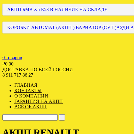
АКПП БМВ Х5 Е53 В НАЛИЧИЕ НА СКЛАДЕ
КОРОБКИ АВТОМАТ (АКПП ) ВАРИАТОР (CVT )АУДИ А
0 товаров
₽
0.00
ДОСТАВКА ПО ВСЕЙ РОССИИ
8 911 717 86 27
ГЛАВНАЯ
КОНТАКТЫ
О КОМПАНИИ
ГАРАНТИЯ НА АКПП
ВСЁ ОБ АКПП
АКПП RENAULT