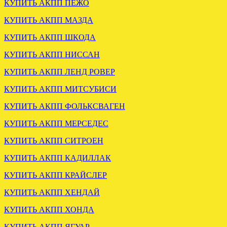
КУПИТЬ АКПП ПЕЖО
КУПИТЬ АКПП МАЗДА
КУПИТЬ АКПП ШКОДА
Вариатор Ауди А6 3.0 FSA
ОТПРАВЛЕНА МКПП
отправлен в Нижневартовск
НИССАН КАШКАЙ 1.5
КУПИТЬ АКПП НИССАН
6СТ
КУПИТЬ АКПП ЛЕНД РОВЕР
.
.
КУПИТЬ АКПП МИТСУБИСИ
КУПИТЬ АКПП ФОЛЬКСВАГЕН
КУПИТЬ АКПП МЕРСЕДЕС
КУПИТЬ АКПП СИТРОЕН
КУПИТЬ АКПП КАДИЛЛАК
ОТПРАВЛЕНА АКПП
КУПИТЬ АКПП КРАЙСЛЕР
ДЖИП ГРАНД ЧЕРОКИ 3.0
Отправлена АКПП
MITSUBISHI PAJERO
КУПИТЬ АКПП ХЕНДАЙ
MONTERO 3.0
.
КУПИТЬ АКПП ХОНДА
КУПИТЬ АКПП ЯГУАР
.