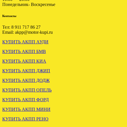
Понедельник- Воскресенье
ФОРД ЭКСПЛОРЕР 4.0
4R55E
Контакты
.
Тел: 8 911 717 86 27
Email: akpp@motor-kupi.ru
Отправлена АКПП DSG 6
КУПИТЬ АКПП АУДИ
VW PASSAT 2.0 KMX
КУПИТЬ АКПП БМВ
КУПИТЬ АКПП КИА
.
КУПИТЬ АКПП ДЖИП
УСТАНОВЛЕНА АКПП
ХЕНДАЙ ТУССАН 2.0
Установлена АКПП FORD
КУПИТЬ АКПП ДОДЖ
ДИЗЕЛЬ
Escape 2.3 тайвань
КУПИТЬ АКПП ОПЕЛЬ
КУПИТЬ АКПП ФОРД
.
.
КУПИТЬ АКПП МИНИ
КУПИТЬ АКПП РЕНО