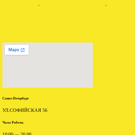
.
.
АКПП АУДИ А4 ПАССАТ
ОТПРАВЛЕНА АКПП
Б5 1.8 5HP19 EBU
АУДИ 1.8 5HP19 EBY
.
.
Санкт-Петербург
УЛ.СОФИЙСКАЯ 56
Часы Работы
10:00 — 20.00
ОТПРАВЛЕНА АКПП