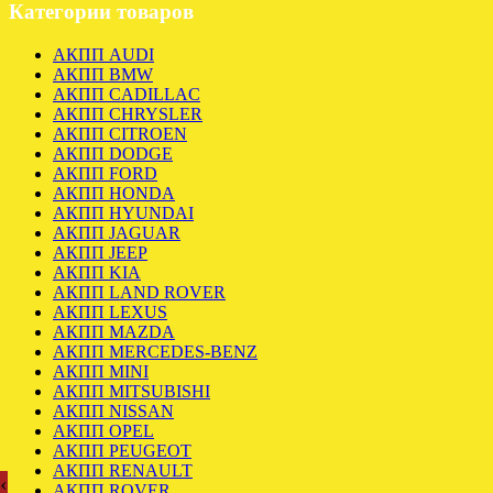
Категории товаров
АКПП AUDI
АКПП BMW
АКПП CADILLAC
АКПП CHRYSLER
АКПП CITROEN
АКПП DODGE
АКПП FORD
АКПП HONDA
АКПП HYUNDAI
АКПП JAGUAR
АКПП JEEP
АКПП KIA
АКПП LAND ROVER
АКПП LEXUS
АКПП MAZDA
АКПП MERCEDES-BENZ
АКПП MINI
АКПП MITSUBISHI
АКПП NISSAN
АКПП OPEL
АКПП PEUGEOT
АКПП RENAULT
‹
АКПП ROVER