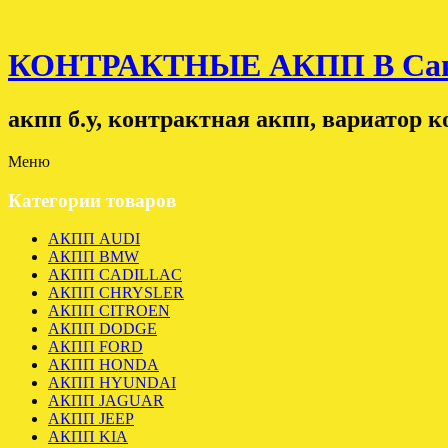
КОНТРАКТНЫЕ АКПП В Санк
акпп б.у, контрактная акпп, вариатор 
Меню
Категории товаров
АКПП AUDI
АКПП BMW
АКПП CADILLAC
АКПП CHRYSLER
АКПП CITROEN
АКПП DODGE
АКПП FORD
АКПП HONDA
АКПП HYUNDAI
АКПП JAGUAR
АКПП JEEP
АКПП KIA