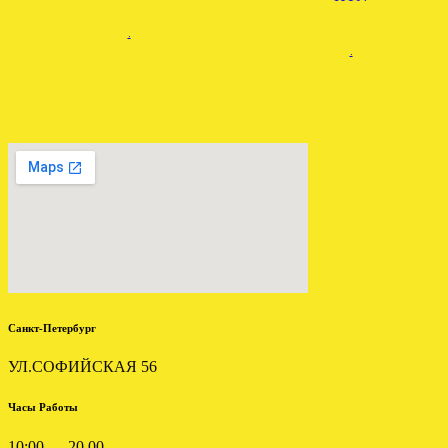
.
.
АКПП БМВ Е39 2.5 5HP19
Установлена АКПП FORD
установлена в СПБ
Escape 2.3 тайвань
.
.
Санкт-Петербург
УЛ.СОФИЙСКАЯ 56
Часы Работы
10:00 — 20.00
ОТПРАВЛЕНА АКПП