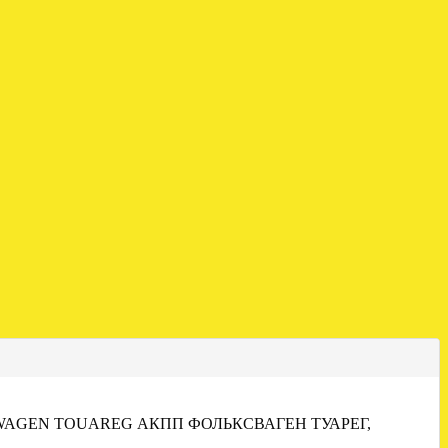
WAGEN TOUAREG АКПП ФОЛЬКСВАГЕН ТУАРЕГ,