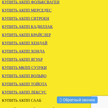
КУПИТЬ АКПП ФОЛЬКСВАГЕН
КУПИТЬ АКПП МЕРСЕДЕС
КУПИТЬ АКПП СИТРОЕН
КУПИТЬ АКПП КАДИЛЛАК
КУПИТЬ АКПП КРАЙСЛЕР
УСТАНОВЛЕНА МКПП
VW TRANSPORTER T5 2.5
КУПИТЬ АКПП ХЕНДАЙ
4WD HNC
КУПИТЬ АКПП ХОНДА
КУПИТЬ АКПП ЯГУАР
.
КУПИТЬ МКПП СУЗУКИ
КУПИТЬ АКПП ВОЛЬВО
КУПИТЬ АКПП ТОЙОТА
КУПИТЬ АКПП ЛЕКСУС
ОТПРАВЛЕНА МКПП
Обратный звонок
НИССАН КАШКАЙ 1.5
КУПИТЬ АКПП СААБ
6СТ