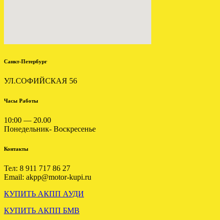
МИТСУБИСИ КАРИЗМА
1.6
.
Санкт-Петербург
УЛ.СОФИЙСКАЯ 56
Часы Работы
10:00 — 20.00
Понедельник- Воскресенье
Отправлена мкпп Мitsubishi
Galant 2.0 td F5M311VPMF
Контакты
.
Тел: 8 911 717 86 27
Email: akpp@motor-kupi.ru
КУПИТЬ АКПП АУДИ
КУПИТЬ АКПП БМВ