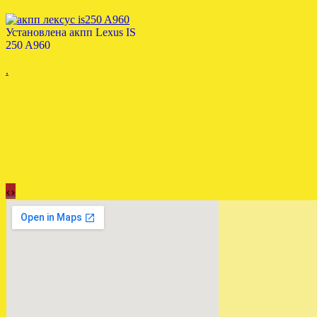
Установлена акпп Lexus IS
250 A960
.
‹
›
АКПП БМВ Е39 2.5 5HP19
установлена в СПБ
.