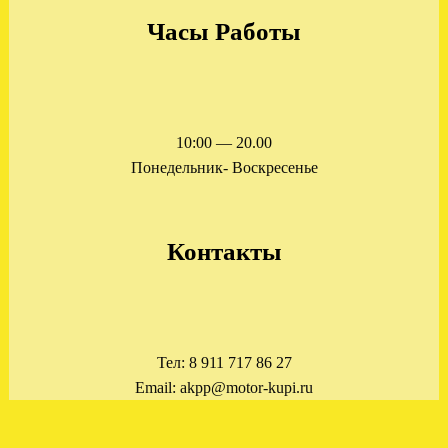
Часы Работы
Установлена АКПП FORD
Escape 2.3 тайвань
10:00 — 20.00
.
Понедельник- Воскресенье
Контакты
Отправлена АКПП ФОРД
МОНДЕО 3 2.0 БЕНЗИН
Тел: 8 911 717 86 27
.
Email: akpp@motor-kupi.ru