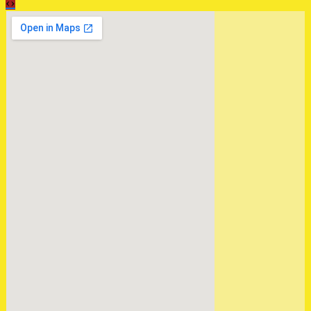
‹
›
Загружена мкпп MAZDA
TRIBUTE 2.0 4wd
.
ОТПРАВЛЕНА КПП
РОБОТ РЕНО СЦЕНИК 1.5
.