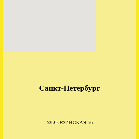
ОТПРАВЛЕНА АКПП
МЕРСЕДЕС W211 2.7
722.640
.
Санкт-Петербург
ОТПРАВЛЕНА АКПП
ФОРД ЭКСПЛОРЕР 4.0
4R55E
.
УЛ.СОФИЙСКАЯ 56