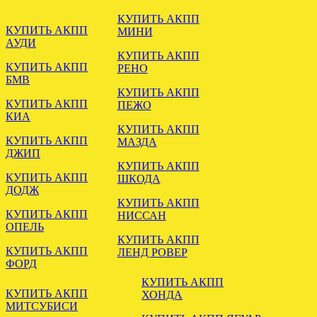
КУПИТЬ АКПП
КУПИТЬ АКПП
МИНИ
АУДИ
КУПИТЬ АКПП
КУПИТЬ АКПП
РЕНО
БМВ
Установлена акпп бмв х5 е53
КУПИТЬ АКПП
3.0 M54 GM 5L40E
КУПИТЬ АКПП
ПЕЖО
КИА
.
КУПИТЬ АКПП
КУПИТЬ АКПП
МАЗДА
ДЖИП
КУПИТЬ АКПП
КУПИТЬ АКПП
ШКОДА
ДОДЖ
КУПИТЬ АКПП
КУПИТЬ АКПП
НИССАН
ОПЕЛЬ
КУПИТЬ АКПП
КУПИТЬ АКПП
ЛЕНД РОВЕР
Отправлена мкпп Мitsubishi
ФОРД
Galant 2.0 td F5M311VPMF
КУПИТЬ АКПП
КУПИТЬ АКПП
ХОНДА
.
МИТСУБИСИ