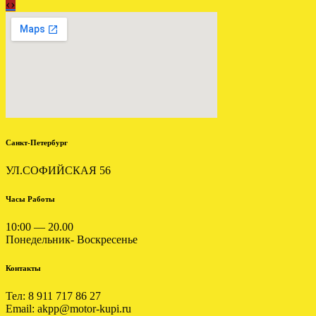
‹
›
Установлена АКПП FORD
Escape 2.3 тайвань
.
Санкт-Петербург
УЛ.СОФИЙСКАЯ 56
ОТПРАВЛЕНА АКПП
ДЖИП ГРАНД ЧЕРОКИ 3.0
Часы Работы
.
10:00 — 20.00
Понедельник- Воскресенье
Контакты
Тел: 8 911 717 86 27
Email: akpp@motor-kupi.ru