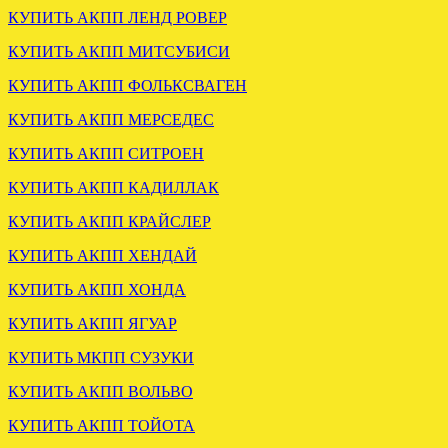
КУПИТЬ АКПП ЛЕНД РОВЕР
КУПИТЬ АКПП МИТСУБИСИ
ОТПРАВЛЕНА КПП
КУПИТЬ АКПП ФОЛЬКСВАГЕН
РОБОТ РЕНО СЦЕНИК 1.5
КУПИТЬ АКПП МЕРСЕДЕС
.
КУПИТЬ АКПП СИТРОЕН
КУПИТЬ АКПП КАДИЛЛАК
КУПИТЬ АКПП КРАЙСЛЕР
КУПИТЬ АКПП ХЕНДАЙ
КУПИТЬ АКПП ХОНДА
КУПИТЬ АКПП ЯГУАР
ВАРИАТОР АУДИ А6 С5
КУПИТЬ МКПП СУЗУКИ
1.8 FRW отправлен в Брянск
КУПИТЬ АКПП ВОЛЬВО
.
КУПИТЬ АКПП ТОЙОТА