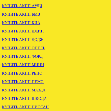
КУПИТЬ АКПП АУДИ
КУПИТЬ АКПП БМВ
Загружена АКПП
CHRYSLER 300M 2.7
КУПИТЬ АКПП КИА
.
КУПИТЬ АКПП ДЖИП
КУПИТЬ АКПП ДОДЖ
КУПИТЬ АКПП ОПЕЛЬ
КУПИТЬ АКПП ФОРД
КУПИТЬ АКПП МИНИ
Вариатор Ауди А6 3.0 FSA
КУПИТЬ АКПП РЕНО
отправлен в Нижневартовск
КУПИТЬ АКПП ПЕЖО
.
КУПИТЬ АКПП МАЗДА
КУПИТЬ АКПП ШКОДА
КУПИТЬ АКПП НИССАН