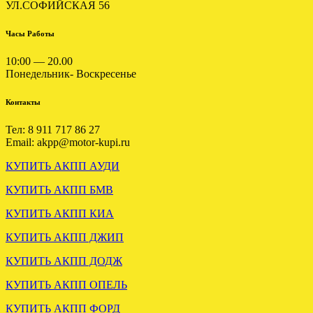
УЛ.СОФИЙСКАЯ 56
ЗАГРУЖЕНА АКПП VW
Часы Работы
SKODA AUDI A3 2.0 JUH
HTP
10:00 — 20.00
Понедельник- Воскресенье
.
Контакты
Тел: 8 911 717 86 27
Email: akpp@motor-kupi.ru
КУПИТЬ АКПП АУДИ
ОТПРАВЛЕНА АКПП
КУПИТЬ АКПП БМВ
ДЖИП ГРАНД ЧЕРОКИ 3.0
КУПИТЬ АКПП КИА
.
КУПИТЬ АКПП ДЖИП
КУПИТЬ АКПП ДОДЖ
КУПИТЬ АКПП ОПЕЛЬ
КУПИТЬ АКПП ФОРД