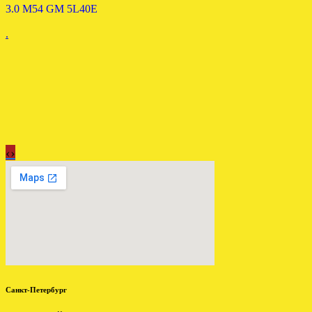
3.0 M54 GM 5L40E
.
‹
›
Отправлена мкпп Мitsubishi
Galant 2.0 td F5M311VPMF
.
Санкт-Петербург