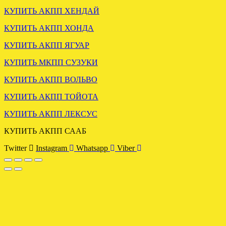
КУПИТЬ АКПП ХЕНДАЙ
КУПИТЬ АКПП ХОНДА
КУПИТЬ АКПП ЯГУАР
ВАРИАТОР АУДИ А6 С6
2.4 GAS отправлен в
КУПИТЬ МКПП СУЗУКИ
Смоленск.
КУПИТЬ АКПП ВОЛЬВО
.
КУПИТЬ АКПП ТОЙОТА
КУПИТЬ АКПП ЛЕКСУС
КУПИТЬ АКПП СААБ
Twitter
Instagram
Whatsapp
Viber
Отправлена АКПП DSG 6
VW PASSAT 2.0 KMX
.