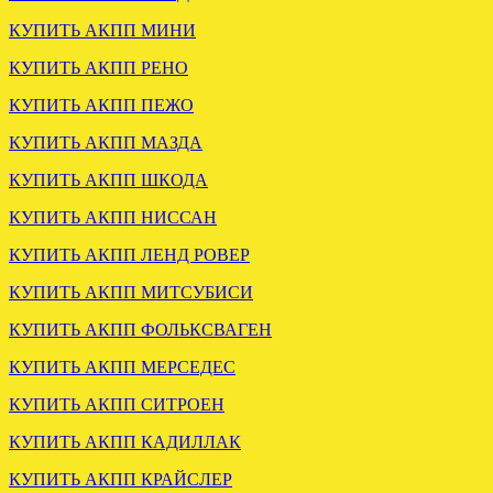
КУПИТЬ АКПП МИНИ
КУПИТЬ АКПП РЕНО
Установлена АКПП FORD
Escape 2.3 тайвань
КУПИТЬ АКПП ПЕЖО
КУПИТЬ АКПП МАЗДА
.
КУПИТЬ АКПП ШКОДА
КУПИТЬ АКПП НИССАН
КУПИТЬ АКПП ЛЕНД РОВЕР
КУПИТЬ АКПП МИТСУБИСИ
Вариатор Ауди А6 3.0 FSA
КУПИТЬ АКПП ФОЛЬКСВАГЕН
отправлен в Нижневартовск
КУПИТЬ АКПП МЕРСЕДЕС
.
КУПИТЬ АКПП СИТРОЕН
КУПИТЬ АКПП КАДИЛЛАК
КУПИТЬ АКПП КРАЙСЛЕР