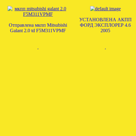
УСТАНОВЛЕНА АКПП
Отправлена мкпп Мitsubishi
ФОРД ЭКСПЛОРЕР 4.6
Galant 2.0 td F5M311VPMF
2005
.
.
ОТПРАВЛЕНА МКПП
ЗАГРУЖЕНА МКПП
НИССАН КАШКАЙ 1.5
СУЗУКИ БАЛЕНО 1.6
6СТ
.
.