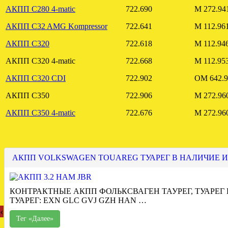
АКПП C280 4-matic
722.690
M 272.94
АКПП C32 AMG Kompressor
722.641
M 112.96
АКПП C320
722.618
M 112.94
АКПП C320 4-matic
722.668
M 112.95
АКПП C320 CDI
722.902
OM 642.9
АКПП C350
722.906
M 272.96
АКПП C350 4-matic
722.676
M 272.96
АКПП VOLKSWAGEN TOUAREG ТУАРЕГ В НАЛИЧИЕ И
КОНТРАКТНЫЕ АКПП ФОЛЬКСВАГЕН ТАУРЕГ, ТУАРЕГ
ТУАРЕГ: EXN GLC GVJ GZH HAN …
‹
Тег «Далее»