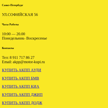
Санкт-Петербург
УЛ.СОФИЙСКАЯ 56
Часы Работы
10:00 — 20.00
Установлена акпп бмв х5 е5
Понедельник- Воскресенье
Загружена АКПП
3.0 M54 GM 5L40E
CHRYSLER 300M 2.7
Контакты
.
.
Тел: 8 911 717 86 27
Email: akpp@motor-kupi.ru
КУПИТЬ АКПП АУДИ
КУПИТЬ АКПП БМВ
КУПИТЬ АКПП КИА
КУПИТЬ АКПП ДЖИП
Вариатор Ауди А6 3.0 FSA
ВАРИАТОР АУДИ А6 С6
отправлен в Нижневартовск
2.4 GAS отправлен в
КУПИТЬ АКПП ДОДЖ
Смоленск.