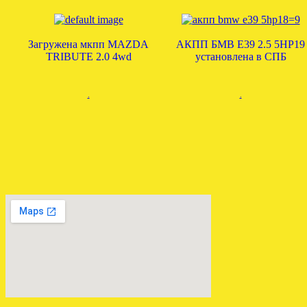
Загружена мкпп MAZDA
АКПП БМВ Е39 2.5 5HP19
TRIBUTE 2.0 4wd
установлена в СПБ
.
.
ЗАМЕНА АКПП БМВ Х3
ОТПРАВЛЕНА АКПП
3.0 ДИЗЕЛЬ GM 5L40E
АУДИ 1.8 5HP19 EBY
.
.