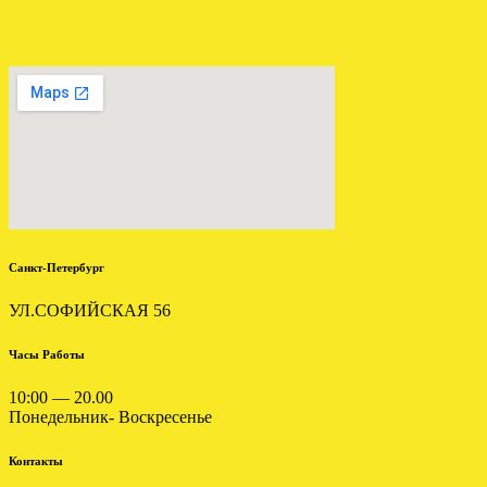
ЗАГРУЖЕНА АКПП АУДИ
А6 2.4 FAM
.
Санкт-Петербург
УЛ.СОФИЙСКАЯ 56
Часы Работы
10:00 — 20.00
ВАРИАТОР АУДИ А6 С6
Понедельник- Воскресенье
2.4 GAS отправлен в
Смоленск.
Контакты