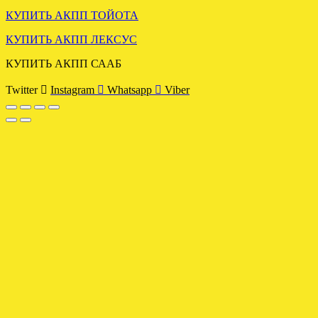
КУПИТЬ АКПП ТОЙОТА
КУПИТЬ АКПП ЛЕКСУС
АКПП АУДИ А4 ПАССАТ
Б5 1.8 5HP19 EBU
КУПИТЬ АКПП СААБ
Twitter
Instagram
Whatsapp
Viber
.
ЗАГРУЖЕНА МКПП
МИТСУБИСИ КАРИЗМА
1.6
.