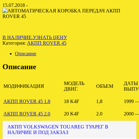
15.07.2018 -
В НАЛИЧИЕ.УЗНАТЬ ЦЕНУ
Категория:
АКПП ROVER 45
Описание
Описание
МОДЕЛЬ
ДАТЫ
МОДИФИКАЦИЯ
ОБЪЕМ
ДВИГ.
ВЫПУ
АКПП ROVER 45 1.8
18 K4F
1,8
1999 —
АКПП ROVER 45 2.0
20 K4F
2.0
2000 —
АКПП VOLKSWAGEN TOUAREG ТУАРЕГ В
НАЛИЧИЕ И ПОД ЗАКЗАЗ