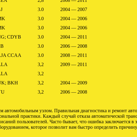
CEA
2,8
2008 — 2011
J
3.0
2004 — 2007
MK
3.0
2004 — 2006
MK
3.0
2004 — 2006
G; CDYB
3.0
2004 — 2011
SB
3.0
2006 — 2008
JA CCAA
3.0
2008 — 2011
ALA
3,2
2009 — 2011
ALA
3,2
K; BKH
3,2
2004 — 2009
YU
3,2
2006 — 2008
м автомобильным узлом. Правильная диагностика и ремонт авто
ональной практики. Каждый случай отказа автоматической тра
писаний пользователей. Часто бывает, что ошибка заключается в
орудованием, которое позволит вам быстро определить причину