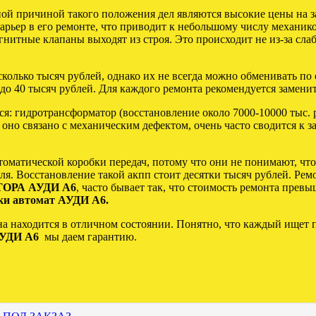
й причиной такого положения дел являются высокие цены на за
барьер в его ремонте, что приводит к небольшому числу механи
нитные клапаны выходят из строя. Это происходит не из-за слабо
.
колько тысяч рублей, однако их не всегда можно обменивать по 
до 40 тысяч рублей. Для каждого ремонта рекомендуется заменит
: гидротрансформатор (восстановление около 7000-10000 тыс. ру
 оно связано с механическим дефектом, очень часто сводится к 
оматической коробки передач, потому что они не понимают, чт
ля. Восстановление такой акпп стоит десятки тысяч рублей. Ремо
ТОРА АУДИ А6
, часто бывает так, что стоимость ремонта прев
бки автомат АУДИ А6.
на находится в отличном состоянии. Понятно, что каждый ищет 
АУДИ А6
мы даем гарантию.