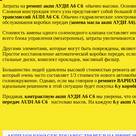
Затраты на
ремонт акпп АУДИ А6 С6
обычно высоки. Основно
Сложная конструкция этого узла представляет собой большой 
трансмиссий AUDI A6 C6
. Обычно гидравлические электромаг
обслуживания коробки передач (
замена масла акпп АУДИ А6)
Стоимость замены одного соленоидного клапана составляет нес
всего блока управления (мехатроника), затраты увеличиваются 
Другими элементами, которые могут быть повреждены, являются
Простое восстановление автоматической коробки передач, если
стальные диски, комплект прокладок, масляный фильтр.
Большинство людей удивлены высокой стоимостью ремонта авт
который очень часто составляет 1/3 стоимости нового автомоби
головокружение. Однако, если мы говорим о
ремонте ВАРИА
идеальным решением в этой ситуации будет покупка
б.у коро
Продавая,
контрактную акпп АУДИ А6 С6
мы уверены, что о
передач AUDI A6 C6
настолько высок. На каждую
б.у акпп 