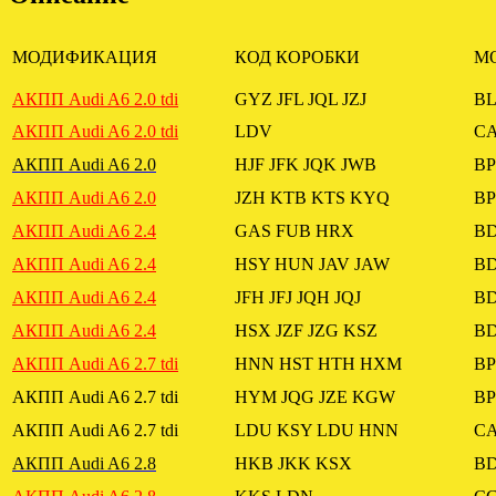
МОДИФИКАЦИЯ
КОД КОРОБКИ
МО
АКПП Audi A6 2.0 tdi
GYZ JFL JQL JZJ
BL
АКПП Audi A6 2.0 tdi
LDV
C
АКПП Audi A6 2.0
HJF JFK JQK JWB
BP
АКПП Audi A6 2.0
JZH KTB KTS KYQ
BP
АКПП Audi A6 2.4
GAS FUB HRX
B
АКПП Audi A6 2.4
HSY HUN JAV JAW
B
АКПП Audi A6 2.4
JFH JFJ JQH JQJ
B
АКПП Audi A6 2.4
HSX JZF JZG KSZ
B
АКПП Audi A6 2.7 tdi
HNN HST HTH HXM
BP
АКПП Audi A6 2.7 tdi
HYM JQG JZE KGW
BP
АКПП Audi A6 2.7 tdi
LDU KSY LDU HNN
C
АКПП Audi A6 2.8
HKB JKK KSX
B