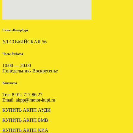
.
Санкт-Петербург
УЛ.СОФИЙСКАЯ 56
Часы Работы
10:00 — 20.00
Понедельник- Воскресенье
Отправлена мкпп Мitsubishi
Galant 2.0 td F5M311VPMF
Контакты
.
Тел: 8 911 717 86 27
Email: akpp@motor-kupi.ru
КУПИТЬ АКПП АУДИ
КУПИТЬ АКПП БМВ
КУПИТЬ АКПП КИА