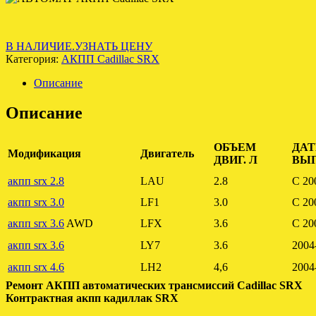
В НАЛИЧИЕ.УЗНАТЬ ЦЕНУ
Категория:
АКПП Cadillac SRX
Описание
Описание
ОБЪЕМ
ДА
Модификация
Двигатель
ДВИГ. Л
ВЫ
акпп srx 2.8
LAU
2.8
C 20
акпп srx 3.0
LF1
3.0
C 20
акпп srx 3.6
AWD
LFX
3.6
C 20
акпп srx 3.6
LY7
3.6
2004
акпп srx 4.6
LH2
4,6
2004
Ремонт АКПП автоматических трансмиссий Cadillac SRX
Контрактная акпп кадиллак SRX