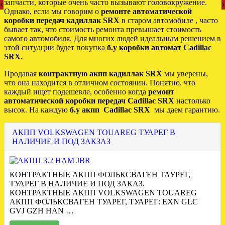
‹
›
запчасти, которые очень часто вызывают головокружение.
Однако, если мы говорим о
ремонте автоматической
коробки передач кадиллак SRX
в старом автомобиле , часто
бывает так, что стоимость ремонта превышает стоимость
самого автомобиля. Для многих людей идеальным решением в
этой ситуации будет покупка
б.у коробки автомат Cadillac
SRX.
Продавая
контрактную акпп кадиллак SRX
мы уверены,
что она находится в отличном состоянии. Понятно, что
каждый ищет подешевле, особенно когда
ремонт
автоматической коробки передач Cadillac SRX
настолько
высок. На каждую
б.у акпп Cadillac SRX
мы даем гарантию.
АКПП VOLKSWAGEN TOUAREG ТУАРЕГ В
НАЛИЧИЕ И ПОД ЗАКЗАЗ
КОНТРАКТНЫЕ АКПП ФОЛЬКСВАГЕН ТАУРЕГ,
ТУАРЕГ В НАЛИЧИЕ И ПОД ЗАКАЗ.
КОНТРАКТНЫЕ АКПП VOLKSWAGEN TOUAREG
АКПП ФОЛЬКСВАГЕН ТУАРЕГ, ТУАРЕГ: EXN GLC
GVJ GZH HAN …