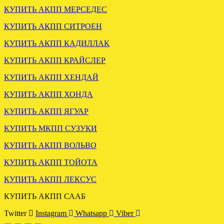
КУПИТЬ АКПП МЕРСЕДЕС
КУПИТЬ АКПП СИТРОЕН
КУПИТЬ АКПП КАДИЛЛАК
Загружена мкпп MAZDA
КУПИТЬ АКПП КРАЙСЛЕР
TRIBUTE 2.0 4wd
КУПИТЬ АКПП ХЕНДАЙ
.
КУПИТЬ АКПП ХОНДА
КУПИТЬ АКПП ЯГУАР
КУПИТЬ МКПП СУЗУКИ
КУПИТЬ АКПП ВОЛЬВО
КУПИТЬ АКПП ТОЙОТА
КУПИТЬ АКПП ЛЕКСУС
ЗАГРУЖЕНА АКПП VW
PASSAT B51.8 5HP19 EBU
КУПИТЬ АКПП СААБ
Twitter
Instagram
Whatsapp
Viber
.