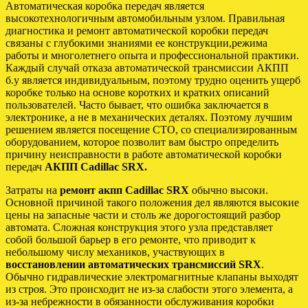
Автоматическая коробка передач является
высокотехнологичным автомобильным узлом. Правильная
диагностика и ремонт автоматической коробки передач
связаны с глубокими знаниями ее конструкции,режима
работы и многолетнего опыта и профессиональной практики.
Каждый случай отказа автоматической трансмиссии АКПП
б.у является индивидуальным, поэтому трудно оценить ущерб
коробке только на основе коротких и кратких описаний
пользователей. Часто бывает, что ошибка заключается в
электронике, а не в механических деталях. Поэтому лучшим
решением является посещение СТО, со специализированным
оборудованием, которое позволит вам быстро определить
причину неисправности в работе автоматической коробки
передач
АКПП Cadillac SRX.
Затраты на
ремонт акпп Cadillac SRX
обычно высоки.
Основной причиной такого положения дел являются высокие
цены на запасные части и столь же дорогостоящий разбор
автомата. Сложная конструкция этого узла представляет
собой большой барьер в его ремонте, что приводит к
небольшому числу механиков, участвующих в
восстановлении автоматических трансмиссий SRX
.
Обычно гидравлические электромагнитные клапаны выходят
из строя. Это происходит не из-за слабости этого элемента, а
из-за небрежности в обязанности обслуживания коробки