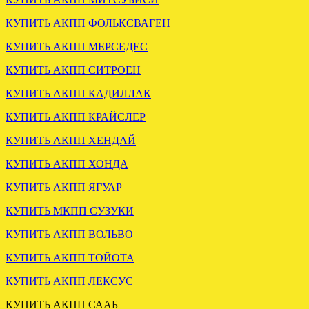
Установлена акпп КИА
КУПИТЬ АКПП ФОЛЬКСВАГЕН
Карнивал 2.5 F4A51
КУПИТЬ АКПП МЕРСЕДЕС
.
КУПИТЬ АКПП СИТРОЕН
КУПИТЬ АКПП КАДИЛЛАК
КУПИТЬ АКПП КРАЙСЛЕР
КУПИТЬ АКПП ХЕНДАЙ
КУПИТЬ АКПП ХОНДА
КУПИТЬ АКПП ЯГУАР
ОТГРУЖЕНА
КОНТРАКТНАЯ МКПП
КУПИТЬ МКПП СУЗУКИ
ФОРД ТРАНЗИТ 2.4 MT82
КУПИТЬ АКПП ВОЛЬВО
.
КУПИТЬ АКПП ТОЙОТА
КУПИТЬ АКПП ЛЕКСУС
КУПИТЬ АКПП СААБ