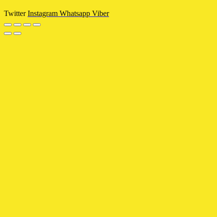
Twitter
Instagram
Whatsapp
Viber
Отправлена АКПП ФОРД
МОНДЕО 3 2.0 БЕНЗИН
.
АКПП АУДИ А4 ПАССАТ
Б5 1.8 5HP19 EBU
.