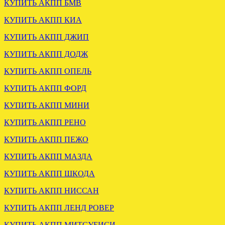
Загружена мкпп MAZDA
КУПИТЬ АКПП БМВ
TRIBUTE 2.0 4wd
КУПИТЬ АКПП КИА
.
КУПИТЬ АКПП ДЖИП
КУПИТЬ АКПП ДОДЖ
КУПИТЬ АКПП ОПЕЛЬ
КУПИТЬ АКПП ФОРД
КУПИТЬ АКПП МИНИ
ОТПРАВЛЕНА АКПП
КУПИТЬ АКПП РЕНО
ФОРД ЭКСПЛОРЕР 4.0
4R55E
КУПИТЬ АКПП ПЕЖО
КУПИТЬ АКПП МАЗДА
.
КУПИТЬ АКПП ШКОДА
КУПИТЬ АКПП НИССАН
КУПИТЬ АКПП ЛЕНД РОВЕР
КУПИТЬ АКПП МИТСУБИСИ