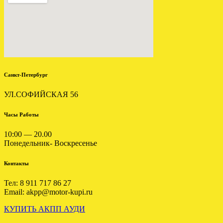
CHRYSLER 300M 2.7
.
Санкт-Петербург
УЛ.СОФИЙСКАЯ 56
УСТАНОВЛЕНА АКПП
ШКОДА АУДИ 2.8 5HP18
Часы Работы
EZY
10:00 — 20.00
.
Понедельник- Воскресенье
Контакты
Тел: 8 911 717 86 27
Email: akpp@motor-kupi.ru
КУПИТЬ АКПП АУДИ