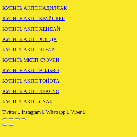
КУПИТЬ АКПП КАДИЛЛАК
Загружена мкпп MAZDA
КУПИТЬ АКПП КРАЙСЛЕР
TRIBUTE 2.0 4wd
КУПИТЬ АКПП ХЕНДАЙ
.
КУПИТЬ АКПП ХОНДА
КУПИТЬ АКПП ЯГУАР
КУПИТЬ МКПП СУЗУКИ
КУПИТЬ АКПП ВОЛЬВО
КУПИТЬ АКПП ТОЙОТА
КУПИТЬ АКПП ЛЕКСУС
УСТАНОВЛЕНА АКПП
ХЕНДАЙ ТУССАН 2.0
КУПИТЬ АКПП СААБ
ДИЗЕЛЬ
Twitter
Instagram
Whatsapp
Viber
.