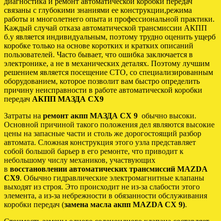
диагностика и ремонт автоматической коробки передач
связаны с глубокими знаниями ее конструкции,режима
работы и многолетнего опыта и профессиональной практики.
Каждый случай отказа автоматической трансмиссии АКПП
б.у является индивидуальным, поэтому трудно оценить ущерб
коробке только на основе коротких и кратких описаний
пользователей. Часто бывает, что ошибка заключается в
электронике, а не в механических деталях. Поэтому лучшим
решением является посещение СТО, со специализированным
оборудованием, которое позволит вам быстро определить
причину неисправности в работе автоматической коробки
передач
АКПП МАЗДА СХ9
Затраты на
ремонт акпп МАЗДА СХ 9
обычно высоки.
Основной причиной такого положения дел являются высокие
цены на запасные части и столь же дорогостоящий разбор
автомата. Сложная конструкция этого узла представляет
собой большой барьер в его ремонте, что приводит к
небольшому числу механиков, участвующих
в
восстановлении автоматических трансмиссий MAZDA
CX9
. Обычно гидравлические электромагнитные клапаны
выходят из строя. Это происходит не из-за слабости этого
элемента, а из-за небрежности в обязанности обслуживания
коробки передач (
замена масла акпп MAZDA CX 9)
.