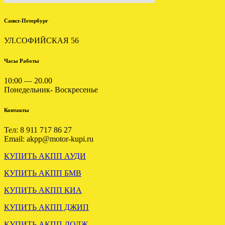
Санкт-Петербург
УЛ.СОФИЙСКАЯ 56
Часы Работы
10:00 — 20.00
ОТГРУЖЕНА
Понедельник- Воскресенье
КОНТРАКТНАЯ МКПП
ФОРД ТРАНЗИТ 2.4 MT82
Контакты
.
Тел: 8 911 717 86 27
Email: akpp@motor-kupi.ru
КУПИТЬ АКПП АУДИ
КУПИТЬ АКПП БМВ
КУПИТЬ АКПП КИА
КУПИТЬ АКПП ДЖИП
Вариатор Ауди А6 3.0 FSA
отправлен в Нижневартовск
КУПИТЬ АКПП ДОДЖ