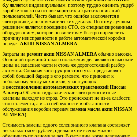
б.у
является индивидуальным, поэтому трудно оценить ущерб
коробке только на основе коротких и кратких описаний
пользователей. Часто бывает, что ошибка заключается в
электронике, а не в механических деталях. Поэтому лучшим
решением является посещение СТО, со специализированным
оборудованием, которое позволит вам быстро определить
причину неисправности в работе автоматической коробки
передач
АКПП NISSAN ALMERA
Затраты на
ремонт акпп NISSAN ALMERA
обычно высоки.
Основной причиной такого положения дел являются высокие
цены на запасные части и столь же дорогостоящий разбор
автомата. Сложная конструкция этого узла представляет
собой большой барьер в его ремонте, что приводит к
небольшому числу механиков, участвующих
в
восстановлении автоматических трансмиссий Ниссан
Альмера
Обычно гидравлические электромагнитные
клапаны выходят из строя. Это происходит не из-за слабости
этого элемента, а из-за небрежности в обязанности
обслуживания коробки передач (
замена масла акпп NISSAN
ALMERA)
.
Стоимость замены одного соленоидного клапана составляет
несколько тысяч рублей, однако их не всегда можно
обменивать по одному за раз. В ситуации, когда невозможно