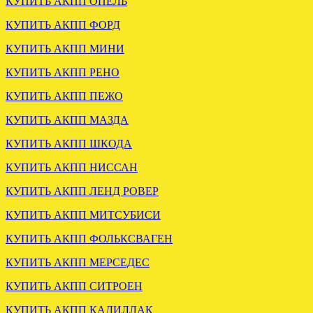
КУПИТЬ АКПП ОПЕЛЬ
КУПИТЬ АКПП ФОРД
КУПИТЬ АКПП МИНИ
КУПИТЬ АКПП РЕНО
ЗАГРУЖЕНА АКПП VW
SKODA AUDI A3 2.0 JUH
КУПИТЬ АКПП ПЕЖО
HTP
КУПИТЬ АКПП МАЗДА
.
КУПИТЬ АКПП ШКОДА
КУПИТЬ АКПП НИССАН
КУПИТЬ АКПП ЛЕНД РОВЕР
КУПИТЬ АКПП МИТСУБИСИ
КУПИТЬ АКПП ФОЛЬКСВАГЕН
ОТПРАВЛЕНА
КУПИТЬ АКПП МЕРСЕДЕС
КОНТРАКТНАЯ АКПП
VW AUDI SKODA 1.6 09G
КУПИТЬ АКПП СИТРОЕН
HTN
КУПИТЬ АКПП КАДИЛЛАК