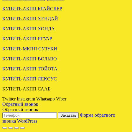
.
КУПИТЬ АКПП КРАЙСЛЕР
КУПИТЬ АКПП ХЕНДАЙ
КУПИТЬ АКПП ХОНДА
КУПИТЬ АКПП ЯГУАР
Установлена акпп КИА
Карнивал 2.5 F4A51
КУПИТЬ МКПП СУЗУКИ
.
КУПИТЬ АКПП ВОЛЬВО
КУПИТЬ АКПП ТОЙОТА
КУПИТЬ АКПП ЛЕКСУС
КУПИТЬ АКПП СААБ
Twitter
Instagram
Whatsapp
Viber
Обратный звонок
Обратный звонок
Форма обратного
ЗАМЕНА АКПП БМВ Х3
Заказать
3.0 ДИЗЕЛЬ GM 5L40E
звонка WordPress
.