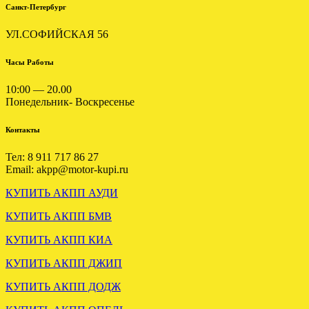
Санкт-Петербург
УЛ.СОФИЙСКАЯ 56
УСТАНОВЛЕНА АКПП
ХЕНДАЙ ТУССАН 2.0
Часы Работы
ДИЗЕЛЬ
10:00 — 20.00
.
Понедельник- Воскресенье
Контакты
Тел: 8 911 717 86 27
Email: akpp@motor-kupi.ru
КУПИТЬ АКПП АУДИ
ВАРИАТОР АУДИ А6 С6
КУПИТЬ АКПП БМВ
2.4 GAS отправлен в
Смоленск.
КУПИТЬ АКПП КИА
.
КУПИТЬ АКПП ДЖИП
КУПИТЬ АКПП ДОДЖ