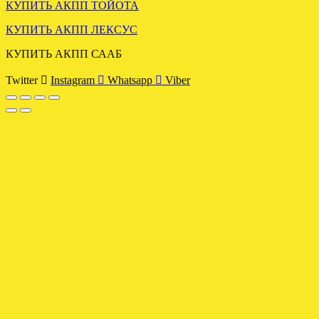
КУПИТЬ АКПП ТОЙОТА
КУПИТЬ АКПП ЛЕКСУС
Отправлена АКПП DSG 6
КУПИТЬ АКПП СААБ
VW PASSAT 2.0 KMX
Twitter
Instagram
Whatsapp
Viber
.
УСТАНОВЛЕНА МКПП
VW TRANSPORTER T5 2.5
4WD HNC
.