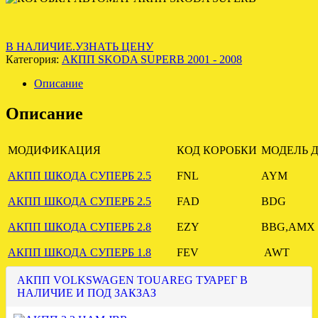
В НАЛИЧИЕ.УЗНАТЬ ЦЕНУ
Категория:
АКПП SKODA SUPERB 2001 - 2008
Описание
Описание
МОДИФИКАЦИЯ
КОД КОРОБКИ
МОДЕЛЬ Д
АКПП ШКОДА СУПЕРБ 2.5
FNL
AYM
АКПП ШКОДА СУПЕРБ 2.5
FAD
BDG
АКПП ШКОДА СУПЕРБ 2.8
EZY
BBG,AMX
АКПП ШКОДА СУПЕРБ 1.8
FEV
AWT
АКПП VOLKSWAGEN TOUAREG ТУАРЕГ В
НАЛИЧИЕ И ПОД ЗАКЗАЗ