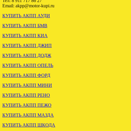
Тел: 8 911 717 86 27
Email: akpp@motor-kupi.ru
КУПИТЬ АКПП АУДИ
КУПИТЬ АКПП БМВ
КУПИТЬ АКПП КИА
КУПИТЬ АКПП ДЖИП
Установлена АКПП FORD
КУПИТЬ АКПП ДОДЖ
Escape 2.3 тайвань
КУПИТЬ АКПП ОПЕЛЬ
КУПИТЬ АКПП ФОРД
.
КУПИТЬ АКПП МИНИ
КУПИТЬ АКПП РЕНО
КУПИТЬ АКПП ПЕЖО
КУПИТЬ АКПП МАЗДА
КУПИТЬ АКПП ШКОДА
Вариатор Ауди А6 3.0 FSA
отправлен в Нижневартовск