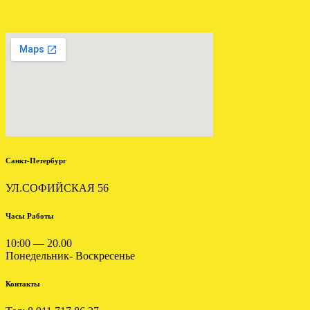
Отправлена мкпп Мitsubishi
Galant 2.0 td F5M311VPMF
.
Санкт-Петербург
УЛ.СОФИЙСКАЯ 56
Часы Работы
10:00 — 20.00
Понедельник- Воскресенье
ЗАМЕНА АКПП БМВ Х3
3.0 ДИЗЕЛЬ GM 5L40E
Контакты
.