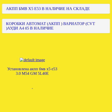
АКПП БМВ Х5 Е53 В НАЛИЧИЕ НА СКЛАДЕ
КОРОБКИ АВТОМАТ (АКПП ) ВАРИАТОР (CVT
)АУДИ А4 б5 В НАЛИЧИЕ
Установлена акпп бмв х5 е53
3.0 M54 GM 5L40E
.