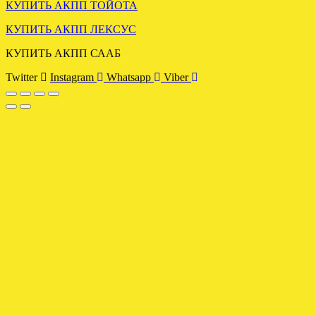
КУПИТЬ АКПП ТОЙОТА
КУПИТЬ АКПП ЛЕКСУС
ЗАМЕНА АКПП БМВ Х3
КУПИТЬ АКПП СААБ
3.0 ДИЗЕЛЬ GM 5L40E
Twitter
Instagram
Whatsapp
Viber
.
ЗАГРУЖЕНА АКПП
ГОЛЬФ 1.6 KGJ 09G
.