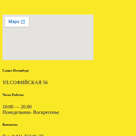
Отправлена АКПП ФОРД
МОНДЕО 3 2.0 БЕНЗИН
.
Санкт-Петербург
УЛ.СОФИЙСКАЯ 56
Часы Работы
10:00 — 20.00
УСТАНОВЛЕНА АКПП
Понедельник- Воскресенье
ШКОДА АУДИ 2.8 5HP18
EZY
Контакты
.