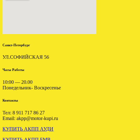
ВАРИАТОР АУДИ А6 С5
1.8 FRW отправлен в Брянск
.
Санкт-Петербург
УЛ.СОФИЙСКАЯ 56
Часы Работы
10:00 — 20.00
УСТАНОВЛЕНА АКПП
Понедельник- Воскресенье
ШКОДА АУДИ 2.8 5HP18
EZY
Контакты
.
Тел: 8 911 717 86 27
Email: akpp@motor-kupi.ru
КУПИТЬ АКПП АУДИ
КУПИТЬ АКПП БМВ