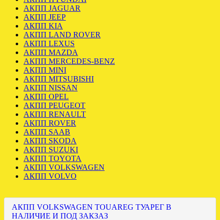
АКПП JAGUAR
АКПП JEEP
АКПП KIA
АКПП LAND ROVER
АКПП LEXUS
АКПП MAZDA
АКПП MERCEDES-BENZ
АКПП MINI
АКПП MITSUBISHI
АКПП NISSAN
АКПП OPEL
АКПП PEUGEOT
АКПП RENAULT
АКПП ROVER
АКПП SAAB
АКПП SKODA
АКПП SUZUKI
АКПП TOYOTA
АКПП VOLKSWAGEN
АКПП VOLVO
АКПП VOLKSWAGEN TOUAREG ТУАРЕГ В
НАЛИЧИЕ И ПОД ЗАКЗАЗ