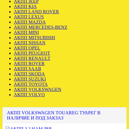
АКПП JEEP
АКПП KIA
АКПП LAND ROVER
АКПП LEXUS
АКПП MAZDA
АКПП MERCEDES-BENZ
АКПП MINI
АКПП MITSUBISHI
АКПП NISSAN
АКПП OPEL
АКПП PEUGEOT
АКПП RENAULT
АКПП ROVER
АКПП SAAB
АКПП SKODA
АКПП SUZUKI
АКПП TOYOTA
АКПП VOLKSWAGEN
АКПП VOLVO
АКПП VOLKSWAGEN TOUAREG ТУАРЕГ В
НАЛИЧИЕ И ПОД ЗАКЗАЗ