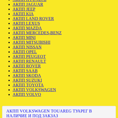
АКПП JAGUAR
АКПП JEEP
АКПП KIA
АКПП LAND ROVER
АКПП LEXUS
АКПП MAZDA
АКПП MERCEDES-BENZ
АКПП MINI
АКПП MITSUBISHI
АКПП NISSAN
АКПП OPEL
АКПП PEUGEOT
АКПП RENAULT
АКПП ROVER
АКПП SAAB
АКПП SKODA
АКПП SUZUKI
АКПП TOYOTA
АКПП VOLKSWAGEN
АКПП VOLVO
АКПП VOLKSWAGEN TOUAREG ТУАРЕГ В
НАЛИЧИЕ И ПОД ЗАКЗАЗ