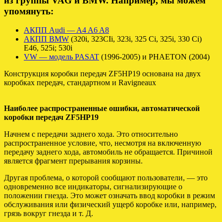
из группы VAG и BMW. Например, мы можем
упомянуть:
АКПП Audi — A4 A6 A8
АКПП BMW
(320i, 323CIi, 323i, 325 Ci, 325i, 330 Ci)
E46, 525i; 530i
VW — модель PASAT
(1996-2005) и PHAETON (2004)
Конструкция коробки передач ZF5HP19 основана на двух
коробках передач, стандартном и Ravigneaux
Наиболее распространенные ошибки, автоматической
коробки передач ZF5HP19
Начнем с передачи заднего хода. Это относительно
распространенное условие, что, несмотря на включенную
передачу заднего хода, автомобиль не обращается. Причиной
является фрагмент прерывания корзины.
Другая проблема, о которой сообщают пользователи, — это
одновременно все индикаторы, сигнализирующие о
положении гнезда. Это может означать ввод коробки в режим
обслуживания или физический ущерб коробке или, например,
грязь вокруг гнезда и т. Д.