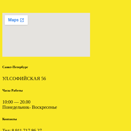
Отправлена АКПП
MITSUBISHI PAJERO
MONTERO 3.0
.
Санкт-Петербург
УЛ.СОФИЙСКАЯ 56
Часы Работы
10:00 — 20.00
ОТПРАВЛЕНА АКПП
Понедельник- Воскресенье
ФОРД ЭКСПЛОРЕР 4.0
4R55E
Контакты
.
Тел: 8 911 717 86 27