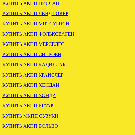
КУПИТЬ АКПП НИССАН
КУПИТЬ АКПП ЛЕНД РОВЕР
КУПИТЬ АКПП МИТСУБИСИ
КУПИТЬ АКПП ФОЛЬКСВАГЕН
ОТПРАВЛЕНА АКПП
МЕРСЕДЕС W211 2.7
КУПИТЬ АКПП МЕРСЕДЕС
722.640
КУПИТЬ АКПП СИТРОЕН
КУПИТЬ АКПП КАДИЛЛАК
.
КУПИТЬ АКПП КРАЙСЛЕР
Отправлена АКПП DSG 6
VW PASSAT 2.0 KMX
КУПИТЬ АКПП ХЕНДАЙ
КУПИТЬ АКПП ХОНДА
.
КУПИТЬ АКПП ЯГУАР
КУПИТЬ МКПП СУЗУКИ
КУПИТЬ АКПП ВОЛЬВО