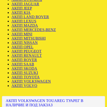
АКПП JAGUAR
АКПП JEEP
АКПП KIA
АКПП LAND ROVER
АКПП LEXUS
АКПП MAZDA
АКПП MERCEDES-BENZ
АКПП MINI
АКПП MITSUBISHI
АКПП NISSAN
АКПП OPEL
АКПП PEUGEOT
АКПП RENAULT
АКПП ROVER
АКПП SAAB
АКПП SKODA
АКПП SUZUKI
АКПП TOYOTA
АКПП VOLKSWAGEN
АКПП VOLVO
АКПП VOLKSWAGEN TOUAREG ТУАРЕГ В
НАЛИЧИЕ И ПОД ЗАКЗАЗ