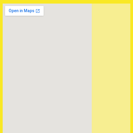
Вариатор Ауди А6 3.0 FSA
отправлен в Нижневартовск
.
ОТГРУЖЕНА
КОНТРАКТНАЯ МКПП
ФОРД ТРАНЗИТ 2.4 MT82
.