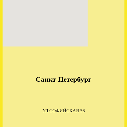
ОТПРАВЛЕНА МКПП
НИССАН КАШКАЙ 1.5
6СТ
.
Санкт-Петербург
УЛ.СОФИЙСКАЯ 56
ЗАГРУЖЕНА АКПП VW
SKODA AUDI A3 2.0 JUH
HTP