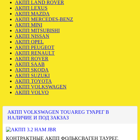
АКПП LAND ROVER
АКПП LEXUS
АКПП MAZDA
АКПП MERCEDES-BENZ
АКПП MINI
АКПП MITSUBISHI
АКПП NISSAN
АКПП OPEL
АКПП PEUGEOT
АКПП RENAULT
АКПП ROVER
АКПП SAAB
АКПП SKODA
АКПП SUZUKI
АКПП TOYOTA
АКПП VOLKSWAGEN
АКПП VOLVO
АКПП VOLKSWAGEN TOUAREG ТУАРЕГ В
НАЛИЧИЕ И ПОД ЗАКЗАЗ
КОНТРАКТНЫЕ АКПП ФОЛЬКСВАГЕН ТАУРЕГ,