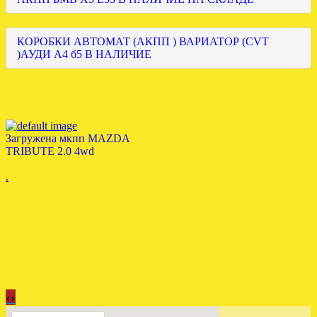
КОРОБКИ АВТОМАТ (АКПП ) ВАРИАТОР (CVT
)АУДИ А4 б5 В НАЛИЧИЕ
Загружена мкпп MAZDA
TRIBUTE 2.0 4wd
.
‹
›
Установлена акпп Lexus IS