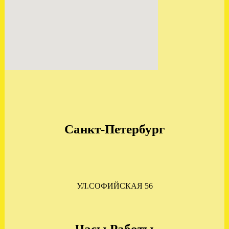
Отправлена АКПП DSG 6
VW PASSAT 2.0 KMX
.
Санкт-Петербург
ВАРИАТОР АУДИ А6 С6
2.4 GAS отправлен в
Смоленск.
.
УЛ.СОФИЙСКАЯ 56
Часы Работы