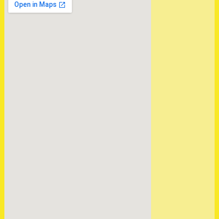
250 A960
.
ОТПРАВЛЕНА
КОНТРАКТНАЯ АКПП
VW AUDI SKODA 1.6 09G
HTN
.