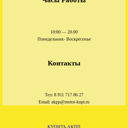
АКПП БМВ Е39 2.5 5HP19
установлена в СПБ
.
10:00 — 20.00
Понедельник- Воскресенье
Контакты
ЗАГРУЖЕНА МКПП
СУЗУКИ БАЛЕНО 1.6
Тел: 8 911 717 86 27
Email: akpp@motor-kupi.ru
.
КУПИТЬ АКПП