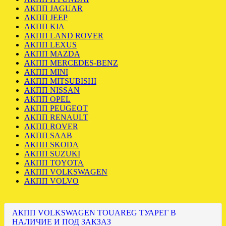
АКПП JAGUAR
АКПП JEEP
АКПП KIA
АКПП LAND ROVER
АКПП LEXUS
АКПП MAZDA
АКПП MERCEDES-BENZ
АКПП MINI
АКПП MITSUBISHI
АКПП NISSAN
АКПП OPEL
АКПП PEUGEOT
АКПП RENAULT
АКПП ROVER
АКПП SAAB
АКПП SKODA
АКПП SUZUKI
АКПП TOYOTA
АКПП VOLKSWAGEN
АКПП VOLVO
АКПП VOLKSWAGEN TOUAREG ТУАРЕГ В
НАЛИЧИЕ И ПОД ЗАКЗАЗ