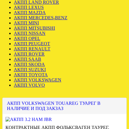
АКПП LAND ROVER
АКПП LEXUS
АКПП MAZDA
АКПП MERCEDES-BENZ
АКПП MINI
АКПП MITSUBISHI
АКПП NISSAN
АКПП OPEL
АКПП PEUGEOT
АКПП RENAULT
АКПП ROVER
АКПП SAAB
АКПП SKODA
АКПП SUZUKI
АКПП TOYOTA
АКПП VOLKSWAGEN
АКПП VOLVO
АКПП VOLKSWAGEN TOUAREG ТУАРЕГ В
НАЛИЧИЕ И ПОД ЗАКЗАЗ
КОНТРАКТНЫЕ АКПП ФОЛЬКСВАГЕН ТАУРЕГ,