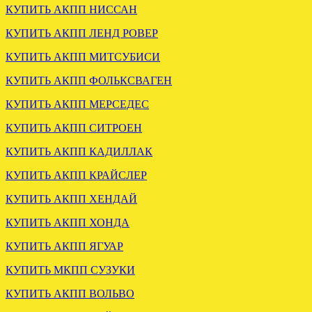
КУПИТЬ АКПП НИССАН
КОНТРАКТНАЯ АКПП
VW AUDI SKODA 1.6 09G
КУПИТЬ АКПП ЛЕНД РОВЕР
HTN
КУПИТЬ АКПП МИТСУБИСИ
.
КУПИТЬ АКПП ФОЛЬКСВАГЕН
КУПИТЬ АКПП МЕРСЕДЕС
КУПИТЬ АКПП СИТРОЕН
КУПИТЬ АКПП КАДИЛЛАК
КУПИТЬ АКПП КРАЙСЛЕР
ЗАГРУЖЕНА АКПП VW
SKODA AUDI A3 2.0 JUH
КУПИТЬ АКПП ХЕНДАЙ
HTP
КУПИТЬ АКПП ХОНДА
КУПИТЬ АКПП ЯГУАР
.
КУПИТЬ МКПП СУЗУКИ
КУПИТЬ АКПП ВОЛЬВО