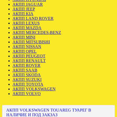
АКПП JAGUAR
АКПП JEEP
АКПП KIA
АКПП LAND ROVER
АКПП LEXUS
АКПП MAZDA
АКПП MERCEDES-BENZ
АКПП MINI
АКПП MITSUBISHI
АКПП NISSAN
АКПП OPEL
АКПП PEUGEOT
АКПП RENAULT
АКПП ROVER
АКПП SAAB
АКПП SKODA
АКПП SUZUKI
АКПП TOYOTA
АКПП VOLKSWAGEN
АКПП VOLVO
АКПП VOLKSWAGEN TOUAREG ТУАРЕГ В
НАЛИЧИЕ И ПОД ЗАКЗАЗ