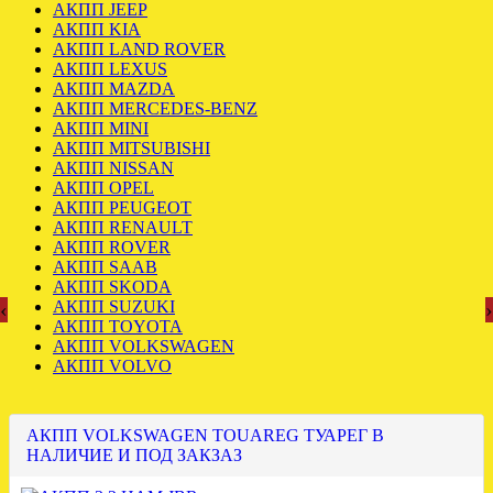
АКПП JEEP
АКПП KIA
АКПП LAND ROVER
АКПП LEXUS
АКПП MAZDA
АКПП MERCEDES-BENZ
АКПП MINI
АКПП MITSUBISHI
АКПП NISSAN
АКПП OPEL
АКПП PEUGEOT
АКПП RENAULT
АКПП ROVER
АКПП SAAB
АКПП SKODA
‹
›
АКПП SUZUKI
АКПП TOYOTA
АКПП VOLKSWAGEN
АКПП VOLVO
АКПП VOLKSWAGEN TOUAREG ТУАРЕГ В
НАЛИЧИЕ И ПОД ЗАКЗАЗ