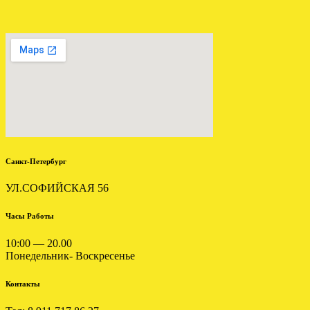
Установлена акпп Lexus IS
250 A960
.
Санкт-Петербург
УЛ.СОФИЙСКАЯ 56
Часы Работы
10:00 — 20.00
Понедельник- Воскресенье
ВАРИАТОР АУДИ А6 С5
1.8 FRW отправлен в Брянск
Контакты
.