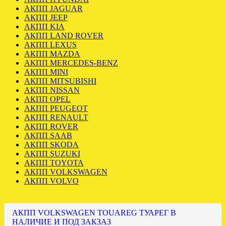
АКПП JAGUAR
АКПП JEEP
АКПП KIA
АКПП LAND ROVER
АКПП LEXUS
АКПП MAZDA
АКПП MERCEDES-BENZ
АКПП MINI
АКПП MITSUBISHI
АКПП NISSAN
АКПП OPEL
АКПП PEUGEOT
АКПП RENAULT
АКПП ROVER
АКПП SAAB
АКПП SKODA
АКПП SUZUKI
АКПП TOYOTA
АКПП VOLKSWAGEN
АКПП VOLVO
АКПП VOLKSWAGEN TOUAREG ТУАРЕГ В
НАЛИЧИЕ И ПОД ЗАКЗАЗ