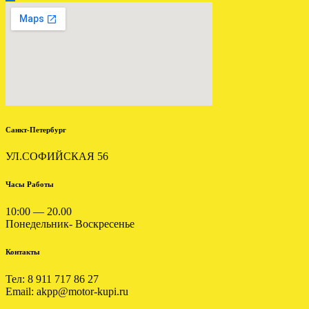
ЗАГРУЖЕНА МКПП
СУЗУКИ ИГНИС 1.3 4Х4
.
Санкт-Петербург
УЛ.СОФИЙСКАЯ 56
Отправлена АКПП
Часы Работы
MITSUBISHI PAJERO
MONTERO 3.0
10:00 — 20.00
Понедельник- Воскресенье
.
Контакты
Тел: 8 911 717 86 27
Email: akpp@motor-kupi.ru