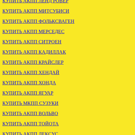
КУПИТЬ АКПП ЛЕНД РОВЕР
КУПИТЬ АКПП МИТСУБИСИ
Установлена акпп КИА
КУПИТЬ АКПП ФОЛЬКСВАГЕН
Карнивал 2.5 F4A51
КУПИТЬ АКПП МЕРСЕДЕС
.
КУПИТЬ АКПП СИТРОЕН
КУПИТЬ АКПП КАДИЛЛАК
КУПИТЬ АКПП КРАЙСЛЕР
КУПИТЬ АКПП ХЕНДАЙ
КУПИТЬ АКПП ХОНДА
КУПИТЬ АКПП ЯГУАР
ЗАГРУЖЕНА МКПП
КУПИТЬ МКПП СУЗУКИ
СУЗУКИ БАЛЕНО 1.6
КУПИТЬ АКПП ВОЛЬВО
.
КУПИТЬ АКПП ТОЙОТА
КУПИТЬ АКПП ЛЕКСУС