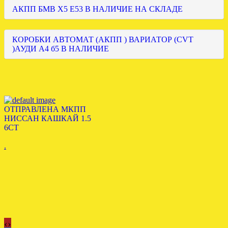
АКПП БМВ Х5 Е53 В НАЛИЧИЕ НА СКЛАДЕ
КОРОБКИ АВТОМАТ (АКПП ) ВАРИАТОР (CVT
)АУДИ А4 б5 В НАЛИЧИЕ
ОТПРАВЛЕНА МКПП
НИССАН КАШКАЙ 1.5
6СТ
.
‹
›