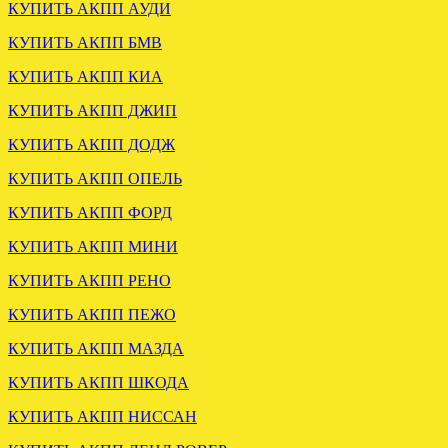
КУПИТЬ АКПП АУДИ
КУПИТЬ АКПП БМВ
Отправлена мкпп Мitsubishi
Galant 2.0 td F5M311VPMF
КУПИТЬ АКПП КИА
.
КУПИТЬ АКПП ДЖИП
КУПИТЬ АКПП ДОДЖ
КУПИТЬ АКПП ОПЕЛЬ
КУПИТЬ АКПП ФОРД
КУПИТЬ АКПП МИНИ
УСТАНОВЛЕНА АКПП
КУПИТЬ АКПП РЕНО
ХЕНДАЙ ТУССАН 2.0
ДИЗЕЛЬ
КУПИТЬ АКПП ПЕЖО
КУПИТЬ АКПП МАЗДА
.
КУПИТЬ АКПП ШКОДА
КУПИТЬ АКПП НИССАН