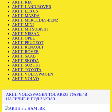
АКПП KIA
АКПП LAND ROVER
АКПП LEXUS
АКПП MAZDA
АКПП MERCEDES-BENZ
АКПП MINI
АКПП MITSUBISHI
АКПП NISSAN
АКПП OPEL
АКПП PEUGEOT
АКПП RENAULT
АКПП ROVER
АКПП SAAB
АКПП SKODA
АКПП SUZUKI
АКПП TOYOTA
АКПП VOLKSWAGEN
АКПП VOLVO
АКПП VOLKSWAGEN TOUAREG ТУАРЕГ В
НАЛИЧИЕ И ПОД ЗАКЗАЗ