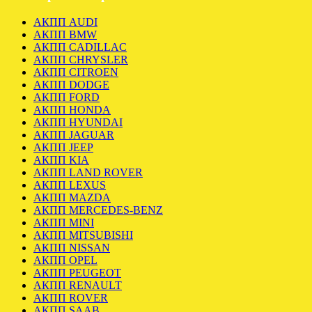
АКПП AUDI
АКПП BMW
АКПП CADILLAC
АКПП CHRYSLER
АКПП CITROEN
АКПП DODGE
АКПП FORD
АКПП HONDA
АКПП HYUNDAI
АКПП JAGUAR
АКПП JEEP
АКПП KIA
АКПП LAND ROVER
АКПП LEXUS
АКПП MAZDA
АКПП MERCEDES-BENZ
АКПП MINI
АКПП MITSUBISHI
АКПП NISSAN
АКПП OPEL
АКПП PEUGEOT
АКПП RENAULT
АКПП ROVER
АКПП SAAB