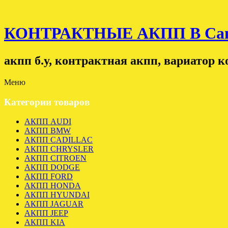
КОНТРАКТНЫЕ АКПП В Санк
акпп б.у, контрактная акпп, вариатор 
Меню
Категории товаров
АКПП AUDI
АКПП BMW
АКПП CADILLAC
АКПП CHRYSLER
АКПП CITROEN
АКПП DODGE
АКПП FORD
АКПП HONDA
АКПП HYUNDAI
АКПП JAGUAR
АКПП JEEP
АКПП KIA