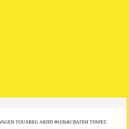
WAGEN TOUAREG АКПП ФОЛЬКСВАГЕН ТУАРЕГ,