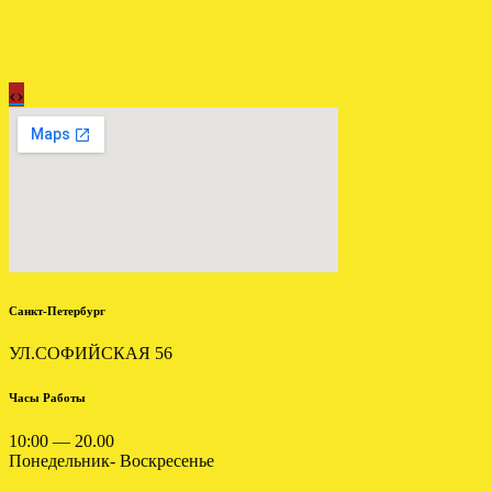
‹
›
Отправлена мкпп Мitsubishi
Galant 2.0 td F5M311VPMF
.
Санкт-Петербург
УЛ.СОФИЙСКАЯ 56
ОТПРАВЛЕНА МКПП
НИССАН КАШКАЙ 1.5
Часы Работы
6СТ
10:00 — 20.00
.
Понедельник- Воскресенье