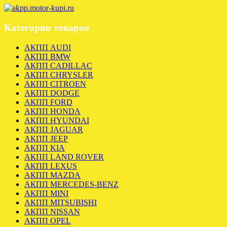
Категории товаров
АКПП AUDI
АКПП BMW
АКПП CADILLAC
АКПП CHRYSLER
АКПП CITROEN
АКПП DODGE
АКПП FORD
АКПП HONDA
АКПП HYUNDAI
АКПП JAGUAR
АКПП JEEP
АКПП KIA
АКПП LAND ROVER
АКПП LEXUS
АКПП MAZDA
АКПП MERCEDES-BENZ
АКПП MINI
АКПП MITSUBISHI
АКПП NISSAN
АКПП OPEL