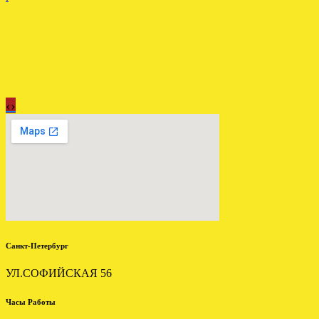
‹
›
АКПП БМВ Е39 2.5 5HP19
установлена в СПБ
.
Санкт-Петербург
УЛ.СОФИЙСКАЯ 56
УСТАНОВЛЕНА АКПП
ФОРД ЭКСПЛОРЕР 4.6
Часы Работы
2005