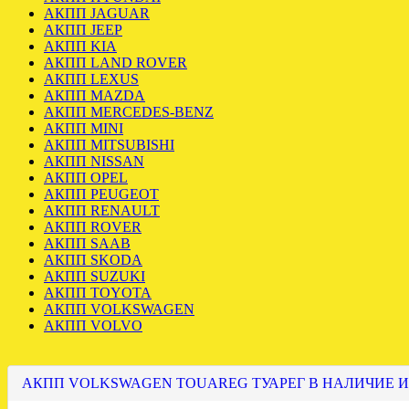
АКПП JAGUAR
АКПП JEEP
АКПП KIA
АКПП LAND ROVER
АКПП LEXUS
АКПП MAZDA
АКПП MERCEDES-BENZ
АКПП MINI
АКПП MITSUBISHI
АКПП NISSAN
АКПП OPEL
АКПП PEUGEOT
АКПП RENAULT
АКПП ROVER
АКПП SAAB
АКПП SKODA
АКПП SUZUKI
АКПП TOYOTA
АКПП VOLKSWAGEN
АКПП VOLVO
АКПП VOLKSWAGEN TOUAREG ТУАРЕГ В НАЛИЧИЕ И