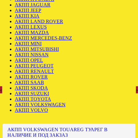
АКПП JAGUAR
АКПП JEEP
АКПП KIA
АКПП LAND ROVER
АКПП LEXUS
АКПП MAZDA
АКПП MERCEDES-BENZ
АКПП MINI
АКПП MITSUBISHI
АКПП NISSAN
АКПП OPEL
АКПП PEUGEOT
АКПП RENAULT
АКПП ROVER
АКПП SAAB
АКПП SKODA
‹
›
АКПП SUZUKI
АКПП TOYOTA
АКПП VOLKSWAGEN
АКПП VOLVO
АКПП VOLKSWAGEN TOUAREG ТУАРЕГ В
НАЛИЧИЕ И ПОД ЗАКЗАЗ