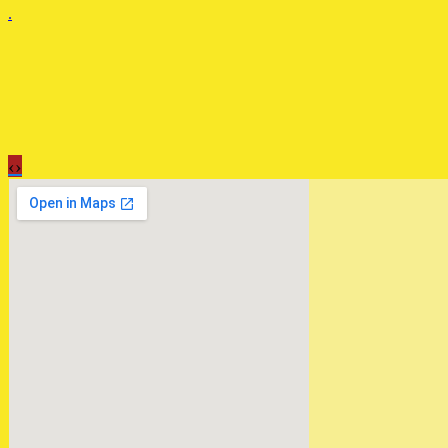
.
‹
›
ЗАМЕНА АКПП БМВ Х3
3.0 ДИЗЕЛЬ GM 5L40E
.
ЗАГРУЖЕНА МКПП
СУЗУКИ ИГНИС 1.3 4Х4