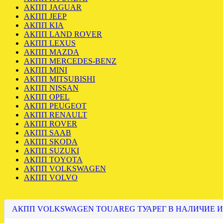
АКПП JAGUAR
АКПП JEEP
АКПП KIA
АКПП LAND ROVER
АКПП LEXUS
АКПП MAZDA
АКПП MERCEDES-BENZ
АКПП MINI
АКПП MITSUBISHI
АКПП NISSAN
АКПП OPEL
АКПП PEUGEOT
АКПП RENAULT
АКПП ROVER
АКПП SAAB
АКПП SKODA
АКПП SUZUKI
АКПП TOYOTA
АКПП VOLKSWAGEN
АКПП VOLVO
АКПП VOLKSWAGEN TOUAREG ТУАРЕГ В НАЛИЧИЕ И