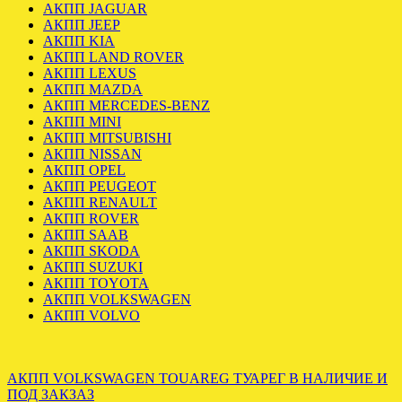
АКПП JAGUAR
АКПП JEEP
АКПП KIA
АКПП LAND ROVER
АКПП LEXUS
АКПП MAZDA
АКПП MERCEDES-BENZ
АКПП MINI
АКПП MITSUBISHI
АКПП NISSAN
АКПП OPEL
АКПП PEUGEOT
АКПП RENAULT
АКПП ROVER
АКПП SAAB
АКПП SKODA
АКПП SUZUKI
АКПП TOYOTA
АКПП VOLKSWAGEN
АКПП VOLVO
АКПП VOLKSWAGEN TOUAREG ТУАРЕГ В НАЛИЧИЕ И
ПОД ЗАКЗАЗ