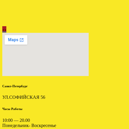
‹
›
Загружена АКПП
HYUNDAI SANTA FE 2.7
F4A51
.
Санкт-Петербург
УЛ.СОФИЙСКАЯ 56
УСТАНОВЛЕНА АКПП
Часы Работы
VW GOLF 5 1.6 09G JTY
10:00 — 20.00
.
Понедельник- Воскресенье