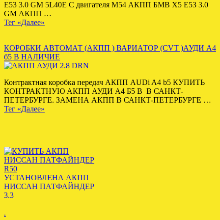
E53 3.0 GM 5L40E С двигателя M54 АКПП БМВ Х5 Е53 3.0
GM АКПП …
Тег «Далее»
КОРОБКИ АВТОМАТ (АКПП ) ВАРИАТОР (CVT )АУДИ А4
б5 В НАЛИЧИЕ
Контрактная коробка передач АКПП AUDi A4 b5 КУПИТЬ
КОНТРАКТНУЮ АКПП АУДИ А4 Б5 В В САНКТ-
ПЕТЕРБУРГЕ. ЗАМЕНА АКПП В САНКТ-ПЕТЕРБУРГЕ …
Тег «Далее»
УСТАНОВЛЕНА АКПП
НИССАН ПАТФАЙНДЕР
3.3
.