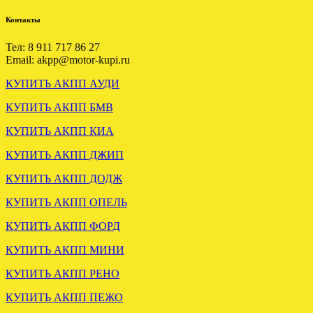
Контакты
Тел: 8 911 717 86 27
Email: akpp@motor-kupi.ru
КУПИТЬ АКПП АУДИ
ЗАГРУЖЕНА АКПП VW
КУПИТЬ АКПП БМВ
PASSAT B51.8 5HP19 EBU
КУПИТЬ АКПП КИА
.
КУПИТЬ АКПП ДЖИП
КУПИТЬ АКПП ДОДЖ
КУПИТЬ АКПП ОПЕЛЬ
КУПИТЬ АКПП ФОРД
КУПИТЬ АКПП МИНИ
АКПП БМВ Е39 2.5 5HP19
КУПИТЬ АКПП РЕНО
установлена в СПБ
КУПИТЬ АКПП ПЕЖО
.