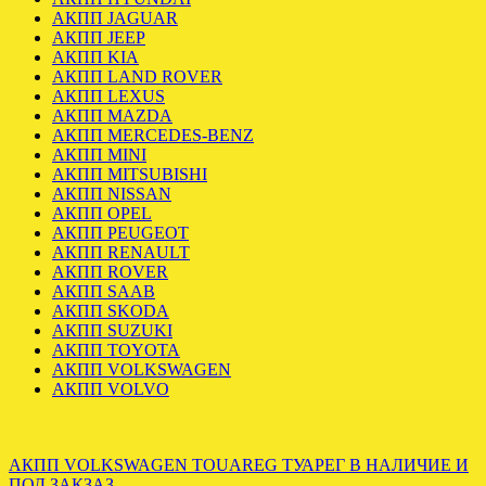
АКПП JAGUAR
АКПП JEEP
АКПП KIA
АКПП LAND ROVER
АКПП LEXUS
АКПП MAZDA
АКПП MERCEDES-BENZ
АКПП MINI
АКПП MITSUBISHI
АКПП NISSAN
АКПП OPEL
АКПП PEUGEOT
АКПП RENAULT
АКПП ROVER
АКПП SAAB
АКПП SKODA
АКПП SUZUKI
АКПП TOYOTA
АКПП VOLKSWAGEN
АКПП VOLVO
АКПП VOLKSWAGEN TOUAREG ТУАРЕГ В НАЛИЧИЕ И
ПОД ЗАКЗАЗ