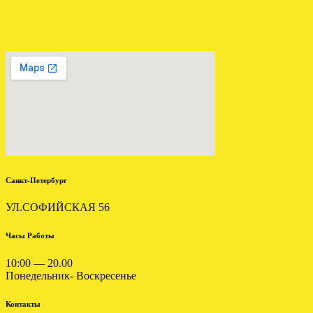
ЗАГРУЖЕНА АКПП VW
SKODA AUDI A3 2.0 JUH
HTP
.
Санкт-Петербург
УЛ.СОФИЙСКАЯ 56
Часы Работы
10:00 — 20.00
ОТПРАВЛЕНА АКПП
Понедельник- Воскресенье
МЕРСЕДЕС W211 2.7
722.640
Контакты