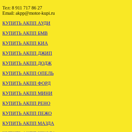
.
Тел: 8 911 717 86 27
Email: akpp@motor-kupi.ru
КУПИТЬ АКПП АУДИ
КУПИТЬ АКПП БМВ
КУПИТЬ АКПП КИА
КУПИТЬ АКПП ДЖИП
ВАРИАТОР АУДИ А6 С6
2.4 GAS отправлен в
КУПИТЬ АКПП ДОДЖ
Смоленск.
КУПИТЬ АКПП ОПЕЛЬ
КУПИТЬ АКПП ФОРД
.
КУПИТЬ АКПП МИНИ
КУПИТЬ АКПП РЕНО
КУПИТЬ АКПП ПЕЖО
КУПИТЬ АКПП МАЗДА