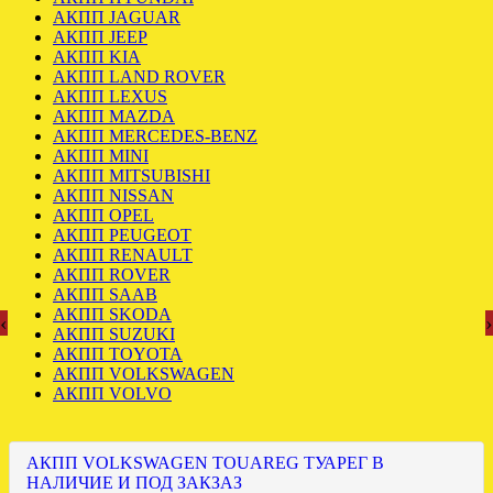
АКПП JAGUAR
АКПП JEEP
АКПП KIA
АКПП LAND ROVER
АКПП LEXUS
АКПП MAZDA
АКПП MERCEDES-BENZ
АКПП MINI
АКПП MITSUBISHI
АКПП NISSAN
АКПП OPEL
АКПП PEUGEOT
АКПП RENAULT
АКПП ROVER
АКПП SAAB
АКПП SKODA
‹
›
АКПП SUZUKI
АКПП TOYOTA
АКПП VOLKSWAGEN
АКПП VOLVO
АКПП VOLKSWAGEN TOUAREG ТУАРЕГ В
НАЛИЧИЕ И ПОД ЗАКЗАЗ