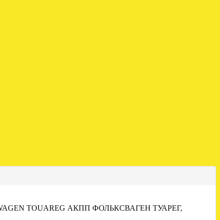
WAGEN TOUAREG АКПП ФОЛЬКСВАГЕН ТУАРЕГ,