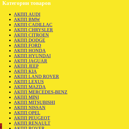
Категории товаров
АКПП AUDI
АКПП BMW
АКПП CADILLAC
АКПП CHRYSLER
АКПП CITROEN
АКПП DODGE
АКПП FORD
АКПП HONDA
АКПП HYUNDAI
АКПП JAGUAR
АКПП JEEP
АКПП KIA
АКПП LAND ROVER
АКПП LEXUS
АКПП MAZDA
АКПП MERCEDES-BENZ
АКПП MINI
АКПП MITSUBISHI
АКПП NISSAN
АКПП OPEL
АКПП PEUGEOT
АКПП RENAULT
‹
АКПП ROVER