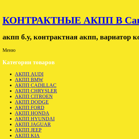
КОНТРАКТНЫЕ АКПП В Санк
акпп б.у, контрактная акпп, вариатор 
Меню
Категории товаров
АКПП AUDI
АКПП BMW
АКПП CADILLAC
АКПП CHRYSLER
АКПП CITROEN
АКПП DODGE
АКПП FORD
АКПП HONDA
АКПП HYUNDAI
АКПП JAGUAR
АКПП JEEP
АКПП KIA