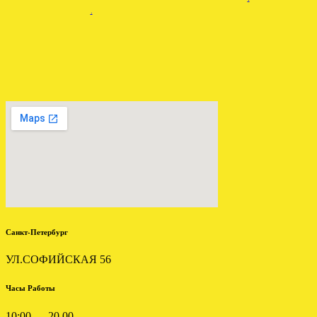
.
ЗАГРУЖЕНА МКПП
ОТПРАВЛЕНА АКПП
МИТСУБИСИ КАРИЗМА
ФОРД ЭКСПЛОРЕР 4.0
1.6
4R55E
.
.
Санкт-Петербург
УЛ.СОФИЙСКАЯ 56
Часы Работы
10:00 — 20.00
УСТАНОВЛЕНА АКПП