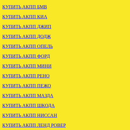
ЗАГРУЖЕНА МКПП
КУПИТЬ АКПП БМВ
МИТСУБИСИ КАРИЗМА
1.6
КУПИТЬ АКПП КИА
.
КУПИТЬ АКПП ДЖИП
КУПИТЬ АКПП ДОДЖ
КУПИТЬ АКПП ОПЕЛЬ
КУПИТЬ АКПП ФОРД
КУПИТЬ АКПП МИНИ
ВАРИАТОР АУДИ А6 С6
КУПИТЬ АКПП РЕНО
2.4 GAS отправлен в
Смоленск.
КУПИТЬ АКПП ПЕЖО
КУПИТЬ АКПП МАЗДА
.
КУПИТЬ АКПП ШКОДА
КУПИТЬ АКПП НИССАН
КУПИТЬ АКПП ЛЕНД РОВЕР