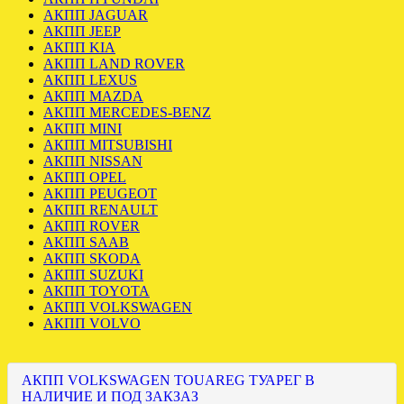
АКПП JAGUAR
АКПП JEEP
АКПП KIA
АКПП LAND ROVER
АКПП LEXUS
АКПП MAZDA
АКПП MERCEDES-BENZ
АКПП MINI
АКПП MITSUBISHI
АКПП NISSAN
АКПП OPEL
АКПП PEUGEOT
АКПП RENAULT
АКПП ROVER
АКПП SAAB
АКПП SKODA
АКПП SUZUKI
АКПП TOYOTA
АКПП VOLKSWAGEN
АКПП VOLVO
АКПП VOLKSWAGEN TOUAREG ТУАРЕГ В
НАЛИЧИЕ И ПОД ЗАКЗАЗ