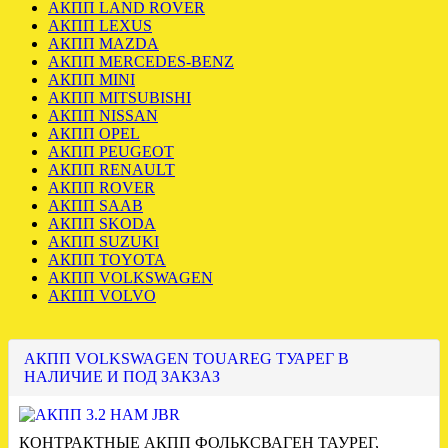
АКПП LAND ROVER
АКПП LEXUS
АКПП MAZDA
АКПП MERCEDES-BENZ
АКПП MINI
АКПП MITSUBISHI
АКПП NISSAN
АКПП OPEL
АКПП PEUGEOT
АКПП RENAULT
АКПП ROVER
АКПП SAAB
АКПП SKODA
АКПП SUZUKI
АКПП TOYOTA
АКПП VOLKSWAGEN
АКПП VOLVO
АКПП VOLKSWAGEN TOUAREG ТУАРЕГ В
НАЛИЧИЕ И ПОД ЗАКЗАЗ
КОНТРАКТНЫЕ АКПП ФОЛЬКСВАГЕН ТАУРЕГ,