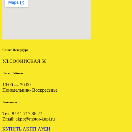
ДЖИП ГРАНД ЧЕРОКИ 3.0
.
Санкт-Петербург
УЛ.СОФИЙСКАЯ 56
ОТПРАВЛЕНА КПП
РОБОТ РЕНО СЦЕНИК 1.5
Часы Работы
.
10:00 — 20.00
Понедельник- Воскресенье
Контакты
Тел: 8 911 717 86 27
Email: akpp@motor-kupi.ru
КУПИТЬ АКПП АУДИ