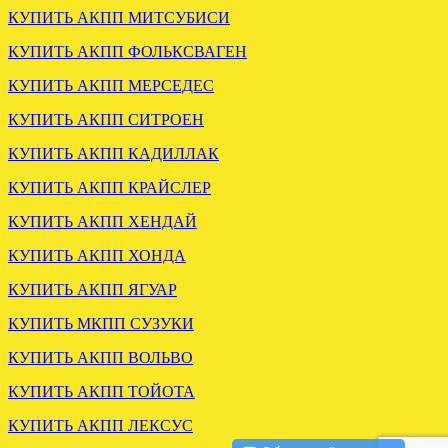
КУПИТЬ АКПП МИТСУБИСИ
АКПП БМВ Е39 2.5 5HP19
КУПИТЬ АКПП ФОЛЬКСВАГЕН
установлена в СПБ
КУПИТЬ АКПП МЕРСЕДЕС
.
КУПИТЬ АКПП СИТРОЕН
КУПИТЬ АКПП КАДИЛЛАК
КУПИТЬ АКПП КРАЙСЛЕР
КУПИТЬ АКПП ХЕНДАЙ
КУПИТЬ АКПП ХОНДА
КУПИТЬ АКПП ЯГУАР
ОТГРУЖЕНА
КОНТРАКТНАЯ МКПП
КУПИТЬ МКПП СУЗУКИ
ФОРД ТРАНЗИТ 2.4 MT82
КУПИТЬ АКПП ВОЛЬВО
.
КУПИТЬ АКПП ТОЙОТА
КУПИТЬ АКПП ЛЕКСУС