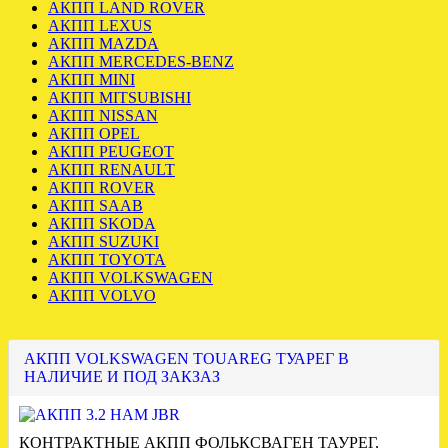
АКПП LAND ROVER
АКПП LEXUS
АКПП MAZDA
АКПП MERCEDES-BENZ
АКПП MINI
АКПП MITSUBISHI
АКПП NISSAN
АКПП OPEL
АКПП PEUGEOT
АКПП RENAULT
АКПП ROVER
АКПП SAAB
АКПП SKODA
АКПП SUZUKI
АКПП TOYOTA
АКПП VOLKSWAGEN
АКПП VOLVO
АКПП VOLKSWAGEN TOUAREG ТУАРЕГ В
НАЛИЧИЕ И ПОД ЗАКЗАЗ
КОНТРАКТНЫЕ АКПП ФОЛЬКСВАГЕН ТАУРЕГ,