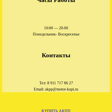
Отправлена АКПП ФОРД
МОНДЕО 3 2.0 БЕНЗИН
.
10:00 — 20.00
Понедельник- Воскресенье
Контакты
ОТПРАВЛЕНА АКПП
ФОРД ЭКСПЛОРЕР 4.0
4R55E
Тел: 8 911 717 86 27
Email: akpp@motor-kupi.ru
.
КУПИТЬ АКПП