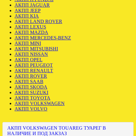
АКПП JAGUAR
АКПП JEEP
АКПП KIA
АКПП LAND ROVER
АКПП LEXUS
АКПП MAZDA
АКПП MERCEDES-BENZ
АКПП MINI
АКПП MITSUBISHI
АКПП NISSAN
АКПП OPEL
АКПП PEUGEOT
АКПП RENAULT
АКПП ROVER
АКПП SAAB
АКПП SKODA
АКПП SUZUKI
АКПП TOYOTA
АКПП VOLKSWAGEN
АКПП VOLVO
АКПП VOLKSWAGEN TOUAREG ТУАРЕГ В
НАЛИЧИЕ И ПОД ЗАКЗАЗ