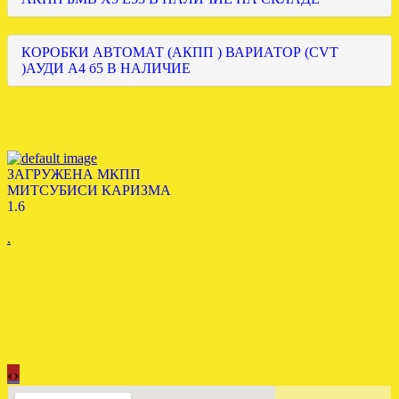
КОРОБКИ АВТОМАТ (АКПП ) ВАРИАТОР (CVT
)АУДИ А4 б5 В НАЛИЧИЕ
ЗАГРУЖЕНА МКПП
МИТСУБИСИ КАРИЗМА
1.6
.
‹
›