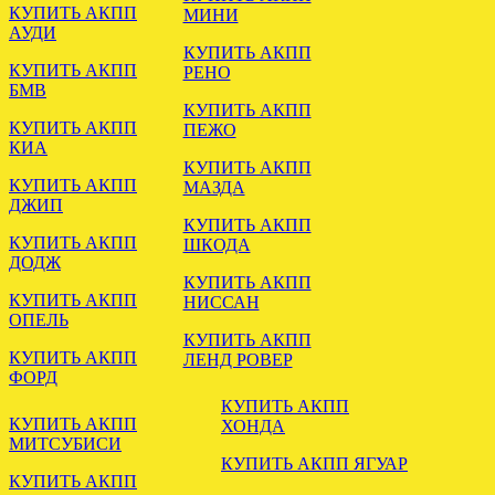
КУПИТЬ АКПП
МИНИ
АУДИ
КУПИТЬ АКПП
КУПИТЬ АКПП
РЕНО
БМВ
ОТПРАВЛЕНА АКПП
КУПИТЬ АКПП
МЕРСЕДЕС W211 2.7
КУПИТЬ АКПП
ПЕЖО
722.640
КИА
КУПИТЬ АКПП
.
КУПИТЬ АКПП
МАЗДА
ДЖИП
КУПИТЬ АКПП
КУПИТЬ АКПП
ШКОДА
ДОДЖ
КУПИТЬ АКПП
КУПИТЬ АКПП
НИССАН
ОПЕЛЬ
КУПИТЬ АКПП
КУПИТЬ АКПП
ЛЕНД РОВЕР
Отправлена АКПП DSG 6
ФОРД
VW PASSAT 2.0 KMX
КУПИТЬ АКПП
КУПИТЬ АКПП
ХОНДА
.
МИТСУБИСИ
КУПИТЬ АКПП ЯГУАР
КУПИТЬ АКПП