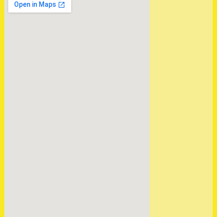
ЗАГРУЖЕНА АКПП VW
SKODA AUDI A3 2.0 JUH
HTP
.
ЗАГРУЖЕНА АКПП VW
PASSAT B6 2.0 HYC DSG
.