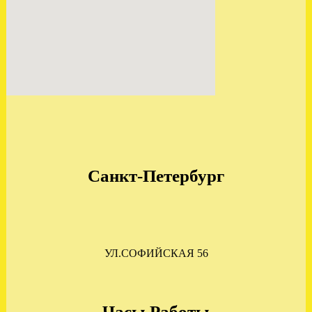
ОТПРАВЛЕНА МКПП
НИССАН КАШКАЙ 1.5
6СТ
.
Санкт-Петербург
УСТАНОВЛЕНА АКПП
VW GOLF 5 1.6 09G JTY
.
УЛ.СОФИЙСКАЯ 56
Часы Работы