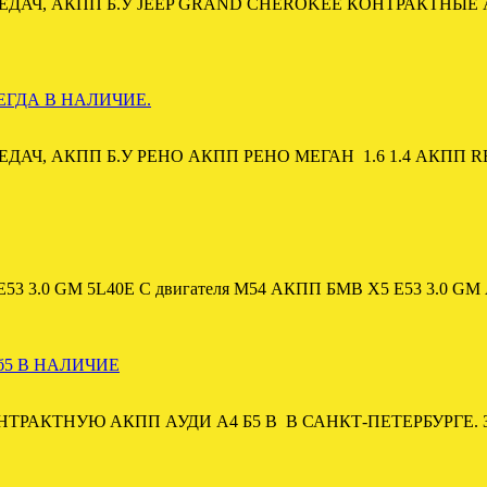
ДАЧ, АКПП Б.У JEEP GRAND CHEROKEE КОНТРАКТНЫЕ
СЕГДА В НАЛИЧИЕ.
АЧ, АКПП Б.У РЕНО АКПП РЕНО МЕГАН 1.6 1.4 АКПП 
.0 GM 5L40E С двигателя M54 АКПП БМВ Х5 Е53 3.0 G
б5 В НАЛИЧИЕ
ТЬ КОНТРАКТНУЮ АКПП АУДИ А4 Б5 В В САНКТ-ПЕТЕРБУРГ