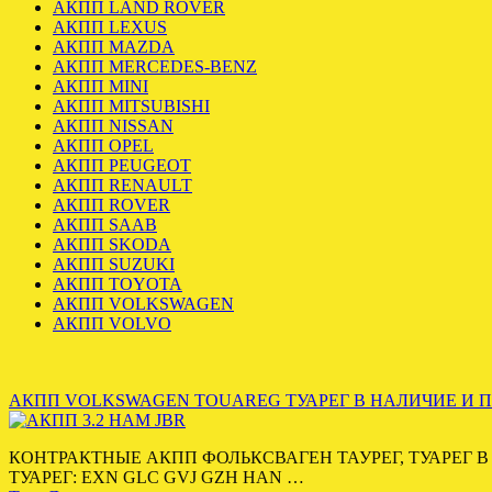
АКПП LAND ROVER
АКПП LEXUS
АКПП MAZDA
АКПП MERCEDES-BENZ
АКПП MINI
АКПП MITSUBISHI
АКПП NISSAN
АКПП OPEL
АКПП PEUGEOT
АКПП RENAULT
АКПП ROVER
АКПП SAAB
АКПП SKODA
АКПП SUZUKI
АКПП TOYOTA
АКПП VOLKSWAGEN
АКПП VOLVO
АКПП VOLKSWAGEN TOUAREG ТУАРЕГ В НАЛИЧИЕ И П
КОНТРАКТНЫЕ АКПП ФОЛЬКСВАГЕН ТАУРЕГ, ТУАРЕГ 
ТУАРЕГ: EXN GLC GVJ GZH HAN …