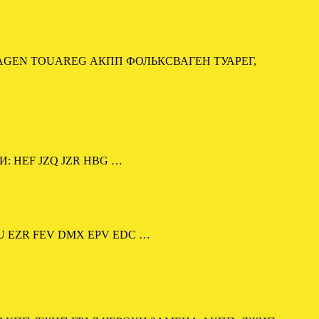
AGEN TOUAREG АКПП ФОЛЬКСВАГЕН ТУАРЕГ,
И: HEF JZQ JZR HBG …
BU EZR FEV DMX EPV EDC …