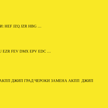
И: HEF JZQ JZR HBG …
BU EZR FEV DMX EPV EDC …
 АКПП ДЖИП ГРАД ЧЕРОКИ ЗАМЕНА АКПП ДЖИП