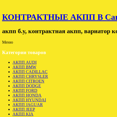
КОНТРАКТНЫЕ АКПП В Санк
акпп б.у, контрактная акпп, вариатор 
Меню
Категории товаров
АКПП AUDI
АКПП BMW
АКПП CADILLAC
АКПП CHRYSLER
АКПП CITROEN
АКПП DODGE
АКПП FORD
АКПП HONDA
АКПП HYUNDAI
АКПП JAGUAR
АКПП JEEP
АКПП KIA