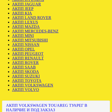
АКПП JAGUAR
АКПП JEEP
АКПП KIA
АКПП LAND ROVER
АКПП LEXUS
АКПП MAZDA
АКПП MERCEDES-BENZ
АКПП MINI
АКПП MITSUBISHI
АКПП NISSAN
АКПП OPEL
АКПП PEUGEOT
АКПП RENAULT
АКПП ROVER
АКПП SAAB
АКПП SKODA
АКПП SUZUKI
АКПП TOYOTA
АКПП VOLKSWAGEN
АКПП VOLVO
АКПП VOLKSWAGEN TOUAREG ТУАРЕГ В
НАЛИЧИЕ И ПОД ЗАКЗАЗ