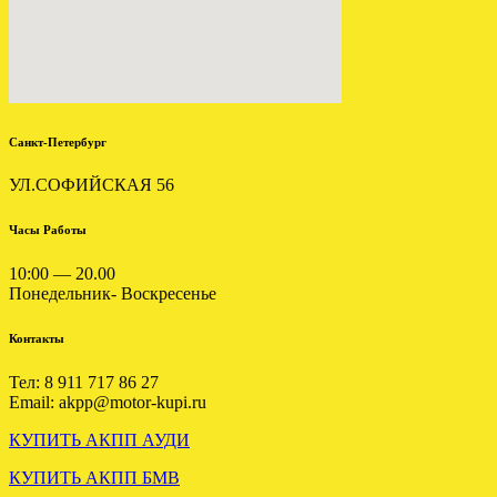
УСТАНОВЛЕНА АКПП
VW GOLF 5 1.6 09G JTY
.
Санкт-Петербург
УЛ.СОФИЙСКАЯ 56
Часы Работы
10:00 — 20.00
Установлена акпп КИА
Понедельник- Воскресенье
Карнивал 2.5 F4A51
Контакты
.
Тел: 8 911 717 86 27
Email: akpp@motor-kupi.ru
КУПИТЬ АКПП АУДИ
КУПИТЬ АКПП БМВ