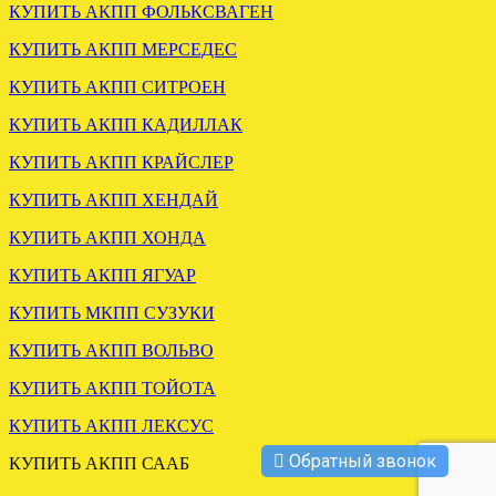
КУПИТЬ АКПП ФОЛЬКСВАГЕН
КУПИТЬ АКПП МЕРСЕДЕС
КУПИТЬ АКПП СИТРОЕН
КУПИТЬ АКПП КАДИЛЛАК
ОТПРАВЛЕНА КПП
КУПИТЬ АКПП КРАЙСЛЕР
РОБОТ РЕНО СЦЕНИК 1.5
КУПИТЬ АКПП ХЕНДАЙ
.
КУПИТЬ АКПП ХОНДА
КУПИТЬ АКПП ЯГУАР
КУПИТЬ МКПП СУЗУКИ
КУПИТЬ АКПП ВОЛЬВО
КУПИТЬ АКПП ТОЙОТА
КУПИТЬ АКПП ЛЕКСУС
Обратный звонок
ЗАМЕНА АКПП БМВ Х3
КУПИТЬ АКПП СААБ
3.0 ДИЗЕЛЬ GM 5L40E